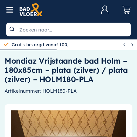
Skip to content
Toggle Navigation
Klantenservice
Wastafels


Gratis bezorgd vanaf 100,-
Toiletten
Mondiaz Vrijstaande bad Holm –
Spiegels
180x85cm – plata (zilver) / plata
Kranen
(zilver) – HOLM180-PLA
Douche
Artikelnummer:
HOLM180-PLA
Badkamermeubels
Baden
Radiatoren