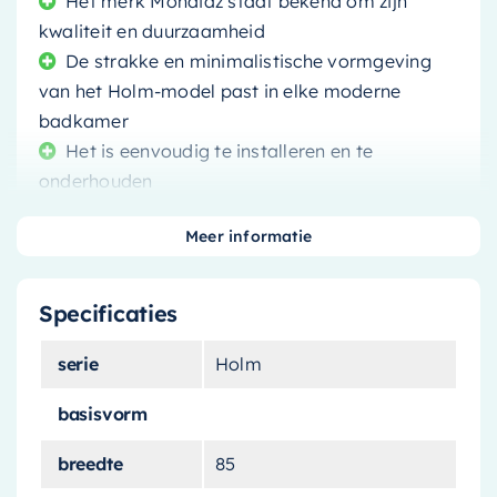
Het merk Mondiaz staat bekend om zijn
kwaliteit en duurzaamheid
De strakke en minimalistische vormgeving
van het Holm-model past in elke moderne
badkamer
Het is eenvoudig te installeren en te
onderhouden
Meer informatie
Specificaties
Trakteer uzelf op een luxe badervaring met het
Mondiaz vrijstaande bad Holm
. Dit prachtige
serie
Holm
bad is de ideale aanvulling op uw badkamer, of
u nu een minimalistisch, modern of traditioneel
basisvorm
interieur heeft.
breedte
85
Elegant ontwerp