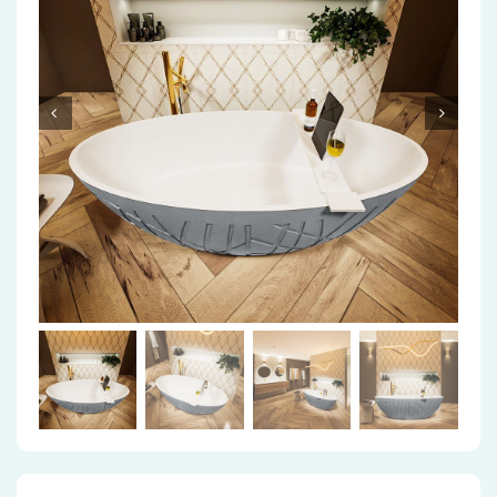
Accessoires
Installatiemateriaal
Klimaatbeheersing
PVC
Tegels