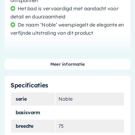
ontspannen
Het bad is vervaardigd met aandacht voor
detail en duurzaamheid
De naam ‘Noble’ weerspiegelt de elegante en
verfijnde uitstraling van dit product
Meer informatie
Voeg een vleugje elegantie en luxe toe aan uw
badkamer met dit prachtige
vrijstaande bad
Specificaties
van
Mondiaz
. Dit bad, genaamd
‘Noble’
, leeft
zeker op naar zijn naam met zijn verfijnde
serie
Noble
ontwerp en prachtige gouden afwerking. Het is
de perfecte keuze voor degenen die hun
basisvorm
badkamer willen transformeren in een stijlvolle
breedte
75
en ontspannende ruimte.