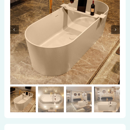
Accessoires
Installatiemateriaal
Klimaatbeheersing
PVC
Tegels