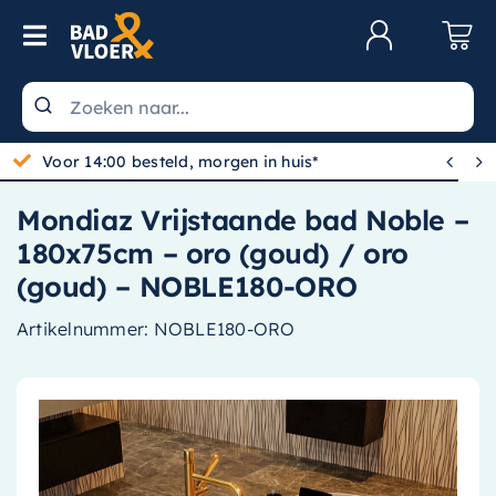
Skip to content
Toggle Navigation
Klantenservice
Wastafels


Gratis bezorgd vanaf 100,-
Toiletten
Mondiaz Vrijstaande bad Noble –
Spiegels
180x75cm – oro (goud) / oro
Kranen
(goud) – NOBLE180-ORO
Douche
Artikelnummer:
NOBLE180-ORO
Badkamermeubels
Baden
Radiatoren