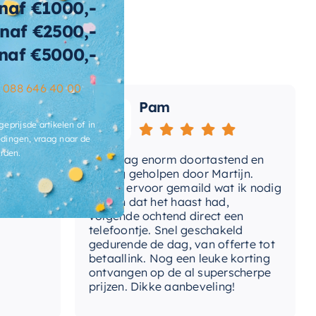
naf €1000,-
naf €2500,-
wicht
145 KG
naf €5000,-
ats-
voergat
–
088 646 40 00
Pam
brieksgarantie
2 jaar
geprijsde artikelen of in
ertijd
3-4 weken
dingen, vraag naar de
rden.
Vandaag enorm doortastend en
Adv
mdat
prettig geholpen door Martijn.
sup
Avond ervoor gemaild wat ik nodig
Gee
had en dat het haast had,
res
volgende ochtend direct een
Wan
telefoontje. Snel geschakeld
gaa
gedurende de dag, van offerte tot
betaallink. Nog een leuke korting
Top
ontvangen op de al superscherpe
prijzen. Dikke aanbeveling!