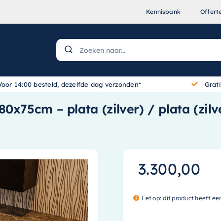
Kennisbank
Offert
Voor 14:00 besteld, dezelfde dag verzonden*
Grat
0x75cm – plata (zilver) / plata (zi
3.300,00
Let op: dit product heeft ee