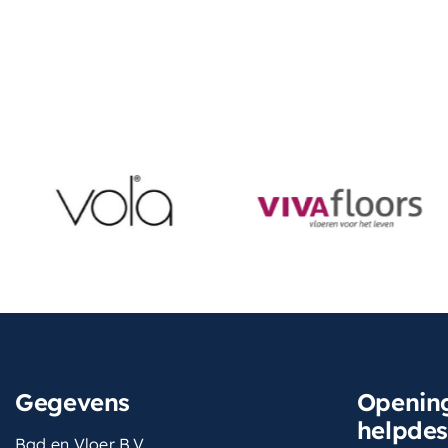
Gegevens
Opening
helpde
Bad en Vloer B.V.