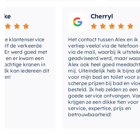
Cherryl
lantenservice
Het contact tussen Alex en ik
e verkeerde
verliep veelal via de telefoon en
 werd goed met
via de mail, waarbij ik uitstekend
 er kwam een
geadviseerd werd, maar waarbij
tige kranen in
Alex ook heel goed meedacht met
an iedereen dit
mij. Uiteindelijk heb ik bijna alles
voor mijn bad en toilet voor zeer
scherpe prijzen bij bad en vloer
besteld. Ik heb zelden zo een
goede service ontvangen. Van mij
krijgen ze een dikke tien voor
service, expertise, prijs en
betrouwbaarheid!