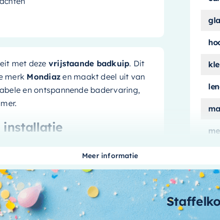
achten
gl
ho
teit met deze
vrijstaande badkuip
. Dit
kle
de merk
Mondiaz
en maakt deel uit van
le
rtabele en ontspannende badervaring,
amer.
ma
installatie
me
ui
t dat u flexibiliteit heeft bij de
Meer informatie
ilt in uw badkamer, waardoor u de ruimte
aan
ande ontwerp voor een meer open en
de en ontspannende badervaring.
aa
Staffelk
bi