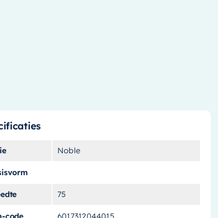
ificaties
ie
Noble
sisvorm
eedte
75
n-code
6017312044015