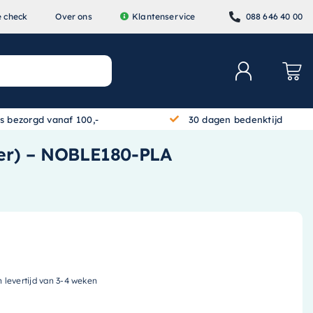
e check
Over ons
Klantenservice
088 646 40 00
is bezorgd vanaf 100,-
30 dagen bedenktijd
lver) – NOBLE180-PLA
n levertijd van 3-4 weken