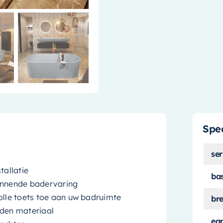
Spec
ser
tallatie
ba
annende badervaring
olle toets toe aan uw badruimte
br
den materiaal
ea