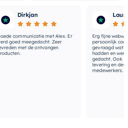
Dirkjan
Laura
 communicatie met Alex. Er
Erg fijne webwinkel,
goed meegedacht. Zeer
persoonlijk contact 
den met de ontvangen
gevraagd wat we nog
ten.
hadden en werd met
gedacht. Ook in de pri
levering en deskundi
medewerkers. Wij zijn