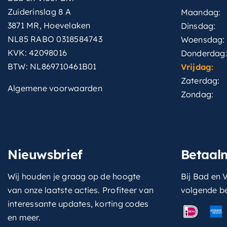
Zuiderinslag 8 A
Maandag:
3871 MR, Hoevelaken
Dinsdag:
NL85 RABO 0318584743
Woensdag:
KVK: 42098016
Donderdag
BTW: NL869710461B01
Vrijdag:
Zaterdag:
Algemene voorwaarden
Zondag:
Nieuwsbrief
Betaal
Wij houden je graag op de hoogte
Bij Bad en V
van onze laatste acties. Profiteer van
volgende b
interessante updates, korting codes
en meer.