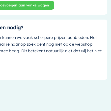
Toevoegen aan winkelwagen
ande bad Noble - 180x75cm - plata (zilver) / plata (zilve
en nodig?
n kunnen we vaak scherpere prijzen aanbieden. Het
aar je naar op zoek bent nog niet op de webshop
k mee bezig. Dit betekent natuurlijk niet dat wij het niet