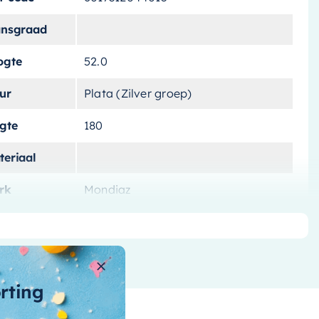
ansgraad
ogte
52.0
ur
Plata (Zilver groep)
ngte
180
teriaal
rk
Mondiaz
tvoering
Vrijstaand
tal-liters
190 liter
ntal-personen
orting
nnenvorm