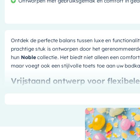
Ontworpen met gebruiksgemak en comfort in ged
Ontdek de perfecte balans tussen luxe en functionali
prachtige stuk is ontworpen door het gerenommeer
hun
Noble
collectie. Het biedt niet alleen een comfo
maar voegt ook een stijlvolle toets toe aan uw badk
Vrijstaand ontwerp voor flexibele 
Deze badkuip heeft een vrijstaand ontwerp, wat beteken
installatie. U kunt het precies plaatsen waar u het w
optimaal kunt benutten. Bovendien zorgt het vrijsta
luchtige sfeer, wat kan bijdragen aan een rustgeven
Stijlvol en duurzaam