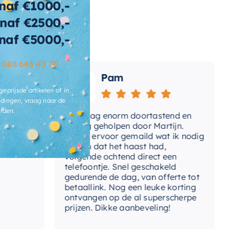
naf €1000,-
naf €2500,-
wicht
128 KG
naf €5000,-
ats-
voergat
–
088 646 40 00
Pam
brieksgarantie
2 jaar
geprijsde artikelen of in
ertijd
3-4 weken
dingen, vraag naar de
rden.
Vandaag enorm doortastend en
Adv
mdat
prettig geholpen door Martijn.
sup
Avond ervoor gemaild wat ik nodig
Gee
had en dat het haast had,
res
volgende ochtend direct een
Wan
telefoontje. Snel geschakeld
gaa
gedurende de dag, van offerte tot
betaallink. Nog een leuke korting
Top
ontvangen op de al superscherpe
prijzen. Dikke aanbeveling!