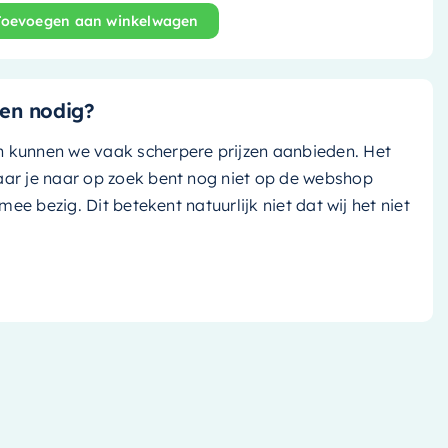
Toevoegen aan winkelwagen
ande bad Rock - 170x70cm - rosee (rosé) / rosee (rosé) 
en nodig?
n kunnen we vaak scherpere prijzen aanbieden. Het
aar je naar op zoek bent nog niet op de webshop
k mee bezig. Dit betekent natuurlijk niet dat wij het niet