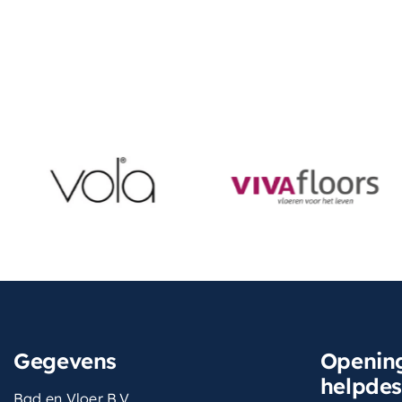
Gegevens
Opening
helpde
Bad en Vloer B.V.