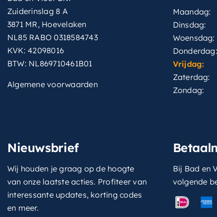
Zuiderinslag 8 A
Maandag:
3871 MR, Hoevelaken
Dinsdag:
NL85 RABO 0318584743
Woensdag:
KVK: 42098016
Donderdag
BTW: NL869710461B01
Vrijdag:
Zaterdag:
Algemene voorwaarden
Zondag:
Nieuwsbrief
Betaal
Wij houden je graag op de hoogte
Bij Bad en V
van onze laatste acties. Profiteer van
volgende b
interessante updates, korting codes
en meer.