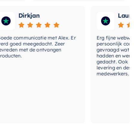
Dirkjan
Laura
 communicatie met Alex. Er
Erg fijne webwinkel,
goed meegedacht. Zeer
persoonlijk contact 
den met de ontvangen
gevraagd wat we nog
ten.
hadden en werd met
gedacht. Ook in de pri
levering en deskundi
medewerkers. Wij zijn