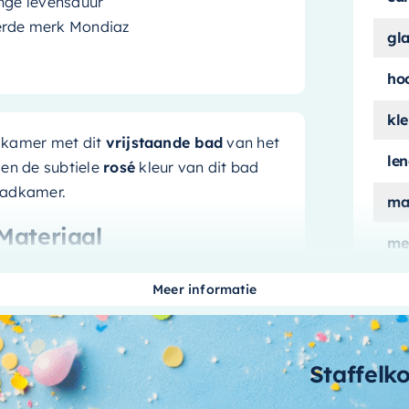
nge levensduur
erde merk Mondiaz
gl
ho
kle
dkamer met dit
vrijstaande bad
van het
le
 en de subtiele
rosé
kleur van dit bad
badkamer.
ma
Materiaal
me
ui
erniteit en luxe. De ruime afmetingen
Meer informatie
en badervaring. Het bad is gemaakt
aan
n mooi is, maar ook duurzaam en
combinatie van vorm en functie, en een
aa
Staffelk
bi