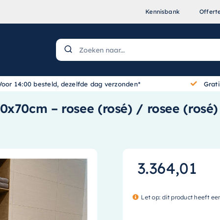
Kennisbank
Offert
Voor 14:00 besteld, dezelfde dag verzonden*
Grat
0x70cm – rosee (rosé) / rosee (ros
3.364,01
Let op: dit product heeft ee