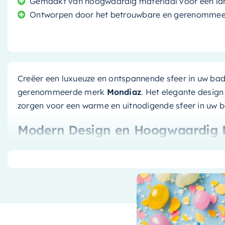
Gemaakt van hoogwaardig materiaal voor een la
Ontworpen door het betrouwbare en gerenomme
Creëer een luxueuze en ontspannende sfeer in uw ba
gerenommeerde merk
Mondiaz
. Het elegante design
zorgen voor een warme en uitnodigende sfeer in uw 
Modern Design en Hoogwaardig 
Dit vrijstaande bad is ontworpen met het oog op mod
van
170x70cm
bieden een comfortabele en ontspann
van hoogwaardig materiaal, waardoor het niet allee
bestand tegen de tand des tijds. Het is een perfecte 
stijlvolle aanvulling op elke badkamer.