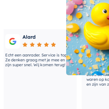
Flexibele Plaatsing en Unieke Stij
Het
vrijstaande
ontwerp van dit bad zorgt voor flexibi
van uw badkamer. Of u nu een ruime master badkamer
gastenbadkamer, dit bad past perfect. De unieke
ros
Alard
Roos
element toe aan uw badkamer, en onderscheidt het v
het
Mondiaz vrijstaande bad
en transformeer uw ba
ht een aanrader. Service is top!
Onlangs heb ik v
 denken graag met je mee en
kranen van Hotba
jn super snel. Wij komen terug!
BadenVloer. Ik h
prijzen vergeleke
bood de laagste 
waren op korte t
en zijn van zeer 