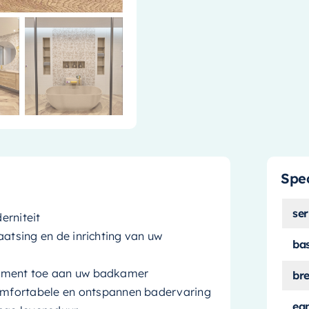
Spec
ser
erniteit
laatsing en de inrichting van uw
ba
 element toe aan uw badkamer
br
omfortabele en ontspannen badervaring
ea