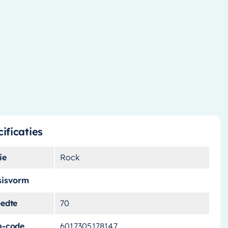
ificaties
ie
Rock
sisvorm
eedte
70
n-code
6017305178147