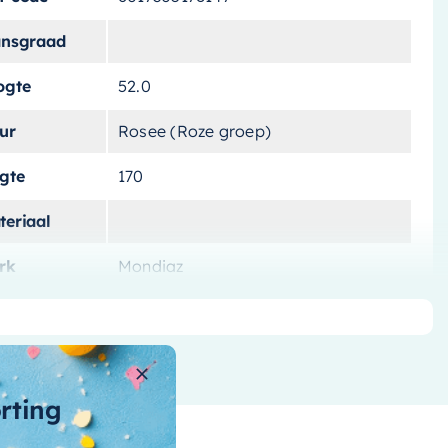
ansgraad
ogte
52.0
ur
Rosee (Roze groep)
ngte
170
teriaal
rk
Mondiaz
tvoering
Vrijstaand
tal-liters
190 liter
ntal-personen
orting
nnenvorm