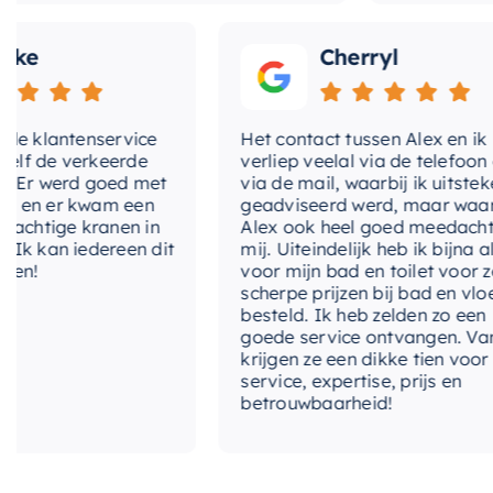
Cherryl
lantenservice
Het contact tussen Alex en ik
e verkeerde
verliep veelal via de telefoon en
 werd goed met
via de mail, waarbij ik uitstekend
 er kwam een
geadviseerd werd, maar waarbij
tige kranen in
Alex ook heel goed meedacht met
an iedereen dit
mij. Uiteindelijk heb ik bijna alles
voor mijn bad en toilet voor zeer
scherpe prijzen bij bad en vloer
besteld. Ik heb zelden zo een
goede service ontvangen. Van mij
krijgen ze een dikke tien voor
service, expertise, prijs en
betrouwbaarheid!