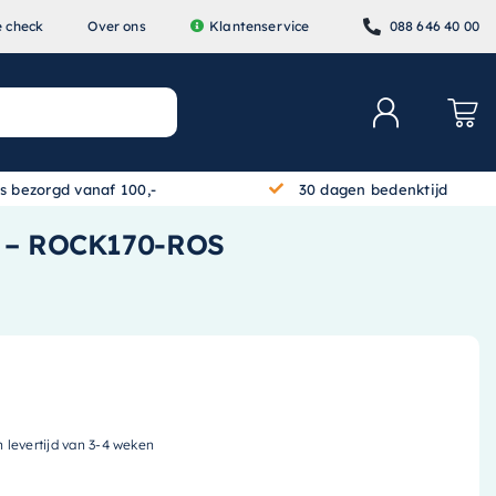
e check
Over ons
Klantenservice
088 646 40 00
is bezorgd vanaf 100,-
30 dagen bedenktijd
é) – ROCK170-ROS
n levertijd van 3-4 weken