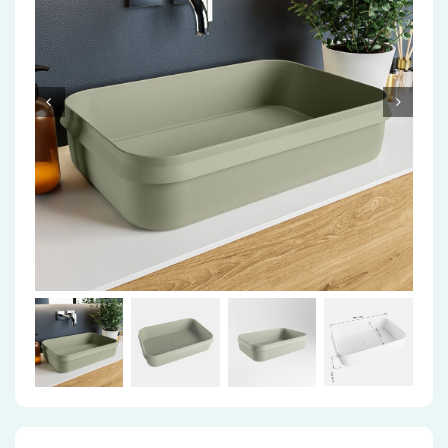
Accessoires
Installatiemateriaal
Klimaatbeheersing
PVC
Tegels