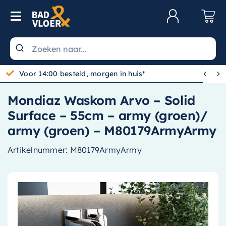
Skip to content
Toggle Navigation
Klantenservice
Wastafels


Voor 14:00 besteld, morgen in huis*
Toiletten
Mondiaz Waskom Arvo – Solid
Spiegels
Surface – 55cm – army (groen)/
Kranen
army (groen) – M80179ArmyArmy
Douche
Artikelnummer:
M80179ArmyArmy
Badkamermeubels
Baden
Radiatoren