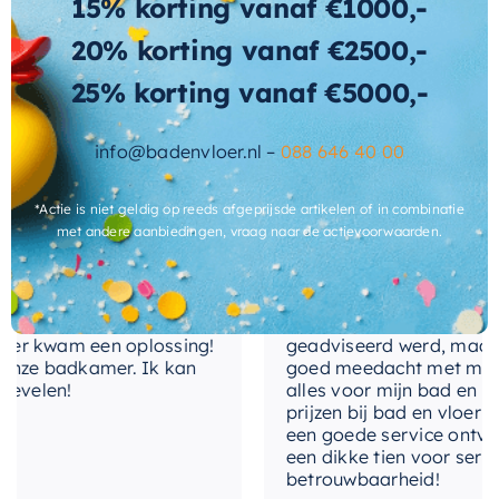
15% korting vanaf €1000,-
afvoerplug
Met de Mondiaz Waskom Arvo in army groen,
20% korting vanaf €2500,-
kunt u een unieke en stijlvolle sfeer in uw
antibacterieel
Ja
25% korting vanaf €5000,-
badkamer creëren. Ontdek het verschil dat een
Wat andere over ons zeggen
levertijd
2-3 weken
hoogwaardige, prachtig ontworpen wastafel kan
maken in uw dagelijkse routine.
info@badenvloer.nl –
088 646 40 00
Cherryl
*Actie is niet geldig op reeds afgeprijsde artikelen of in combinatie
met andere aanbiedingen, vraag naar de actievoorwaarden.
nservice meegemaakt!
Het contact tussen Alex en i
gekocht. Er werd goed
de telefoon en via de mail, 
 kwam een oplossing!
geadviseerd werd, maar waa
ze badkamer. Ik kan
goed meedacht met mij. Uite
velen!
alles voor mijn bad en toile
prijzen bij bad en vloer best
een goede service ontvangen
een dikke tien voor service, 
betrouwbaarheid!