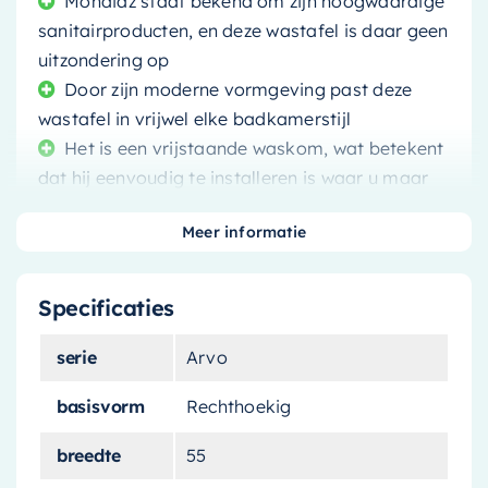
Mondiaz staat bekend om zijn hoogwaardige
sanitairproducten, en deze wastafel is daar geen
uitzondering op
Door zijn moderne vormgeving past deze
wastafel in vrijwel elke badkamerstijl
Het is een vrijstaande waskom, wat betekent
dat hij eenvoudig te installeren is waar u maar
wilt
Meer informatie
Specificaties
Maak een statement in uw badkamer met de
serie
Arvo
Mondiaz Waskom Arvo
. Deze opvallende
wastafel, met zijn moderne vormgeving en
basisvorm
Rechthoekig
opvallende fire rode kleur, is gemaakt om indruk
breedte
55
te maken.