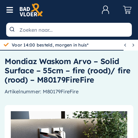
Skip to content
Toggle Navigation
Klantenservice
Wastafels


Voor 14:00 besteld, morgen in huis*
Toiletten
Mondiaz Waskom Arvo – Solid
Spiegels
Surface – 55cm – fire (rood)/ fire
Kranen
(rood) – M80179FireFire
Douche
Artikelnummer:
M80179FireFire
Badkamermeubels
Baden
Radiatoren