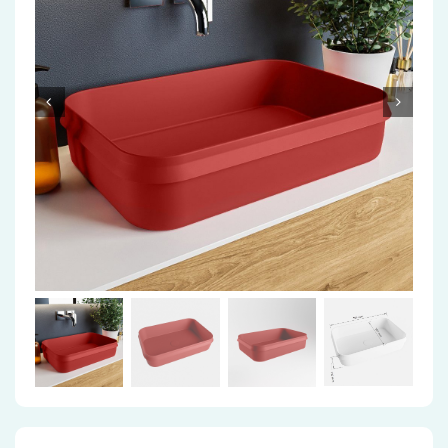
Accessoires
Installatiemateriaal
Klimaatbeheersing
PVC
Tegels