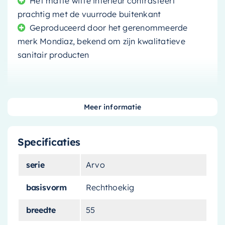
Het matte witte interieur contrasteert
prachtig met de vuurrode buitenkant
Geproduceerd door het gerenommeerde
merk Mondiaz, bekend om zijn kwalitatieve
sanitair producten
Meer informatie
Verrijk uw badkamer met de
Mondiaz Waskom Arvo
Specificaties
Met zijn unieke
vuurrode afwerking
en stijlvolle
serie
Arvo
design, is de Mondiaz Waskom Arvo een echte
basisvorm
Rechthoekig
blikvanger in elke badkamer. Gemaakt van het
zeer duurzame
Solid Surface
materiaal, kan
breedte
55
deze waskom de tand des tijds doorstaan en