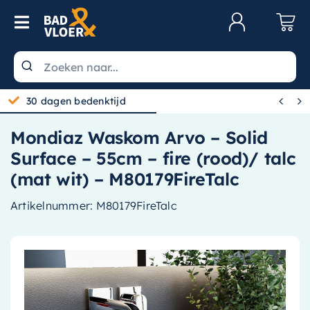
Skip to content
Toggle Navigation
Klantenservice
Wastafels


30 dagen bedenktijd
Toiletten
Mondiaz Waskom Arvo – Solid
Spiegels
Surface – 55cm – fire (rood)/ talc
Kranen
(mat wit) – M80179FireTalc
Douche
Artikelnummer:
M80179FireTalc
Badkamermeubels
Baden
Radiatoren