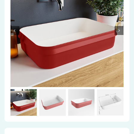
Accessoires
Installatiemateriaal
Klimaatbeheersing
PVC
Tegels