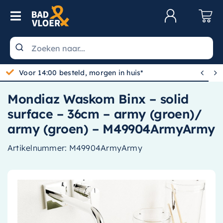
Skip to content
Toggle Navigation
Klantenservice
Wastafels


Gratis bezorgd vanaf 100,-
Toiletten
Mondiaz Waskom Binx – solid
Spiegels
surface – 36cm – army (groen)/
Kranen
army (groen) – M49904ArmyArmy
Douche
Artikelnummer:
M49904ArmyArmy
Badkamermeubels
Baden
Radiatoren