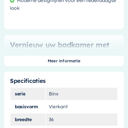
Moderne designlijnen voor een hedendaagse
look
Vernieuw uw badkamer met
de Mondiaz Waskom Binx
Meer informatie
Op zoek naar een unieke en stijlvolle upgrade
voor uw badkamer? De
Mondiaz Waskom Binx
Specificaties
is een prachtige toevoeging aan elke badkamer.
Deze elegante waskom is vervaardigd uit
solid
serie
Binx
surface
, een duurzaam en hygiënisch materiaal
basisvorm
Vierkant
dat bekend staat om zijn strakke look en
makkelijk onderhoud.
breedte
36