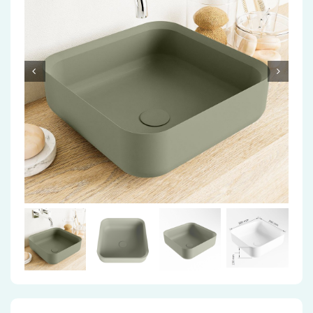
Accessoires
Installatiemateriaal
Klimaatbeheersing
PVC
Tegels