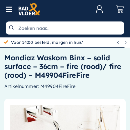
Skip to content
Toggle Navigation
Klantenservice
Wastafels


Gratis bezorgd vanaf 100,-
Toiletten
Mondiaz Waskom Binx – solid
Spiegels
surface – 36cm – fire (rood)/ fire
Kranen
(rood) – M49904FireFire
Douche
Artikelnummer:
M49904FireFire
Badkamermeubels
Baden
Radiatoren