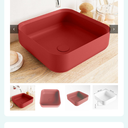
Accessoires
Installatiemateriaal
Klimaatbeheersing
PVC
Tegels