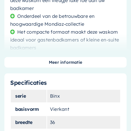
deze waskom een vleugje luxe toe aan uw
badkamer
Onderdeel van de betrouwbare en
hoogwaardige Mondiaz-collectie
Het compacte formaat maakt deze waskom
ideaal voor gastenbadkamers of kleine en-suite
badkamers
Meer informatie
Specificaties
Als u op zoek bent naar een manier om uw
badkamer te verlevendigen, zoek dan niet
serie
Binx
verder dan de
Mondiaz Waskom Binx
. Dit
prachtige stuk biedt niet alleen praktische
basisvorm
Vierkant
functionaliteit, maar brengt ook een levendige,
breedte
36
moderne esthetiek in uw ruimte.