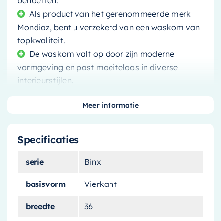
behoeften.
Als product van het gerenommeerde merk
Mondiaz, bent u verzekerd van een waskom van
topkwaliteit.
De waskom valt op door zijn moderne
vormgeving en past moeiteloos in diverse
interieurstijlen.
Het product is eenvoudig te monteren,
Meer informatie
waardoor u snel van uw nieuwe aanwinst kunt
genieten.
Specificaties
serie
Binx
Transformeer uw badkamer met de elegante en
basisvorm
Vierkant
moderne
Mondiaz Waskom Binx
. Deze stijlvolle
breedte
36
waskom belichaamt de perfecte combinatie van