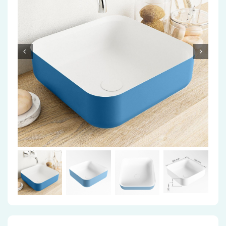
Accessoires
Installatiemateriaal
Klimaatbeheersing
PVC
Tegels