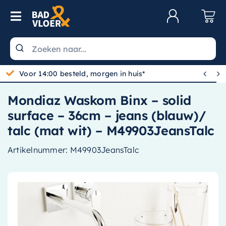
Skip to content
Toggle Navigation
Klantenservice
Wastafels


Gratis bezorgd vanaf 100,-
Toiletten
Mondiaz Waskom Binx – solid
Spiegels
surface – 36cm – jeans (blauw)/
Kranen
talc (mat wit) – M49903JeansTalc
Douche
Artikelnummer:
M49903JeansTalc
Badkamermeubels
Baden
Radiatoren