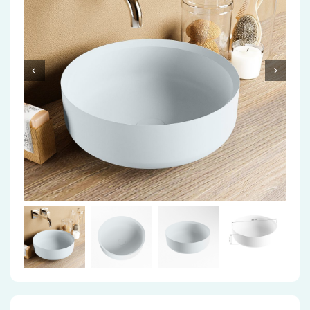
Accessoires
Installatiemateriaal
Klimaatbeheersing
PVC
Tegels