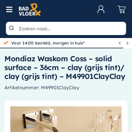
Skip to content
Toggle Navigation
Klantenservice
Wastafels


Gratis bezorgd vanaf 100,-
Toiletten
Mondiaz Waskom Coss – solid
Spiegels
surface – 36cm – clay (grijs tint)/
Kranen
clay (grijs tint) – M49901ClayClay
Douche
Artikelnummer:
M49901ClayClay
Badkamermeubels
Baden
Radiatoren