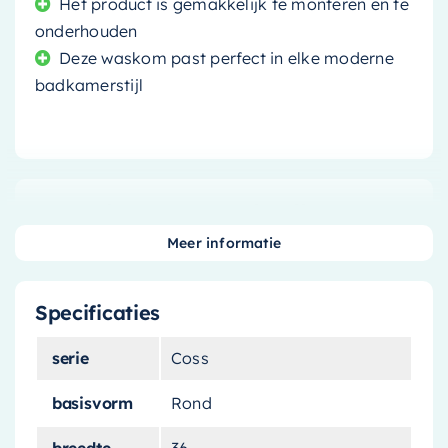
Het product is gemakkelijk te monteren en te
onderhouden
Deze waskom past perfect in elke moderne
badkamerstijl
Transformeer uw badkamer
met de Mondiaz Waskom Coss
Meer informatie
Het vinden van de perfecte waskom voor uw
Specificaties
badkamer kan een uitdaging zijn, maar de
Mondiaz Waskom Coss
maakt deze taak een
serie
Coss
stuk eenvoudiger. Dit prachtige product is
basisvorm
Rond
gemaakt van
Solid Surface
, een materiaal dat
bekend staat om zijn duurzaamheid en visuele
breedte
36