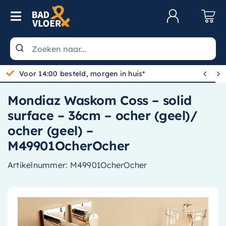
Skip to content
Toggle Navigation
Klantenservice
Wastafels


Gratis bezorgd vanaf 100,-
Toiletten
Mondiaz Waskom Coss – solid
Spiegels
surface – 36cm – ocher (geel)/
Kranen
ocher (geel) –
M49901OcherOcher
Douche
Artikelnummer:
M49901OcherOcher
Badkamermeubels
Baden
Radiatoren