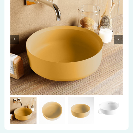
Accessoires
Installatiemateriaal
Klimaatbeheersing
PVC
Tegels