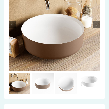
Accessoires
Installatiemateriaal
Klimaatbeheersing
PVC
Tegels