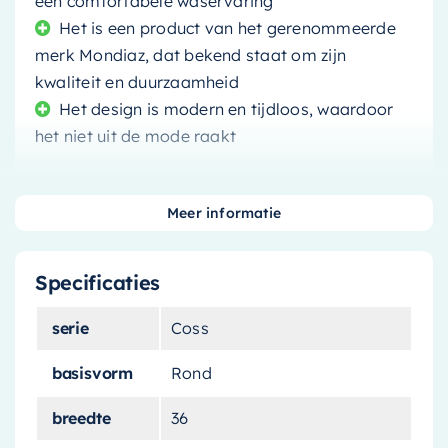
een comfortabele waservaring
Het is een product van het gerenommeerde
merk Mondiaz, dat bekend staat om zijn
kwaliteit en duurzaamheid
Het design is modern en tijdloos, waardoor
het niet uit de mode raakt
Meer informatie
Transformeer uw badkamer met de
Mondiaz
Specificaties
Waskom Coss
. Dit verfijnde sanitairproduct
combineert moeiteloos functionaliteit met stijl.
serie
Coss
Een Mix van Stijl en
basisvorm
Rond
Functionaliteit
breedte
36