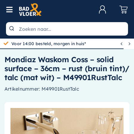
Skip to content
Toggle Navigation
Klantenservice
Wastafels


Voor 14:00 besteld, morgen in huis*
Toiletten
Mondiaz Waskom Coss – solid
Spiegels
surface – 36cm – rust (bruin tint)/
Kranen
talc (mat wit) – M49901RustTalc
Douche
Artikelnummer:
M49901RustTalc
Badkamermeubels
Baden
Radiatoren