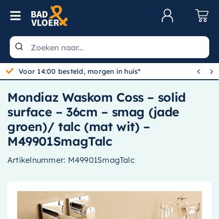
Skip to content
Toggle Navigation
Klantenservice
Wastafels


Gratis bezorgd vanaf 100,-
Toiletten
Mondiaz Waskom Coss – solid
Spiegels
surface – 36cm – smag (jade
Kranen
groen)/ talc (mat wit) –
M49901SmagTalc
Douche
Artikelnummer:
M49901SmagTalc
Badkamermeubels
Baden
Radiatoren