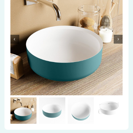
Accessoires
Installatiemateriaal
Klimaatbeheersing
PVC
Tegels