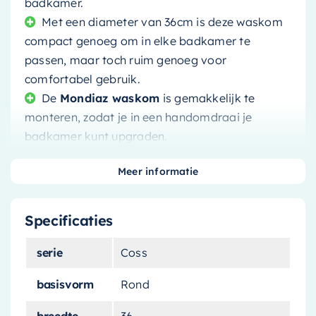
badkamer.
Met een diameter van 36cm is deze waskom
compact genoeg om in elke badkamer te
passen, maar toch ruim genoeg voor
comfortabel gebruik.
De
Mondiaz waskom
is gemakkelijk te
monteren, zodat je in een handomdraai je
badkamer kunt upgraden.
Het oppervlak van de waskom is
Meer informatie
gemakkelijk schoon te maken en te
onderhouden, waardoor je meer tijd overhoudt
voor de belangrijke dingen in het leven.
Specificaties
serie
Coss
basisvorm
Rond
Voeg een vleugje elegantie toe aan je badkamer
breedte
36