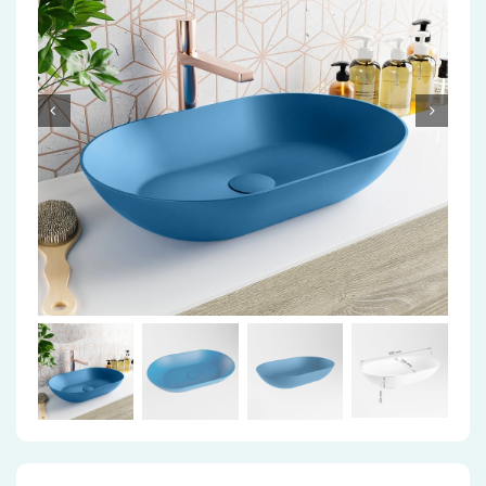
Accessoires
Installatiemateriaal
Klimaatbeheersing
PVC
Tegels