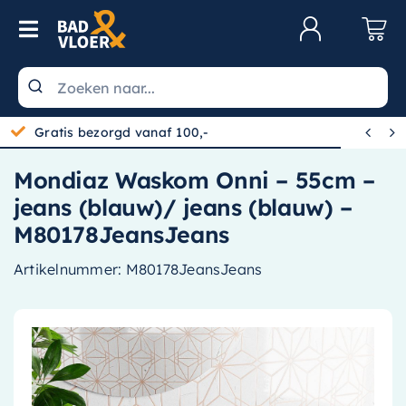
Skip to content
Toggle Navigation
Klantenservice
Wastafels


Gratis bezorgd vanaf 100,-
Toiletten
Mondiaz Waskom Onni – 55cm –
Spiegels
jeans (blauw)/ jeans (blauw) –
Kranen
M80178JeansJeans
Douche
Artikelnummer:
M80178JeansJeans
Badkamermeubels
Baden
Radiatoren