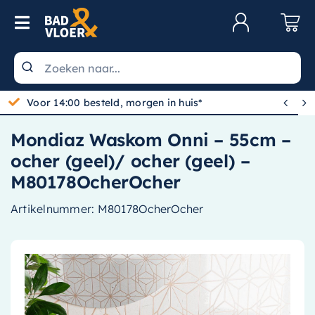
Skip to content
Toggle Navigation
Klantenservice
Wastafels


Gratis bezorgd vanaf 100,-
Toiletten
Mondiaz Waskom Onni – 55cm –
Spiegels
ocher (geel)/ ocher (geel) –
Kranen
M80178OcherOcher
Douche
Artikelnummer:
M80178OcherOcher
Badkamermeubels
Baden
Radiatoren