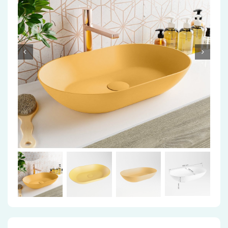
Accessoires
Installatiemateriaal
Klimaatbeheersing
PVC
Tegels