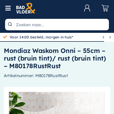
Skip to content
Toggle Navigation
Klantenservice
Wastafels


Toiletten
Mondiaz Waskom Onni – 55cm –
Spiegels
rust (bruin tint)/ rust (bruin tint)
Kranen
– M80178RustRust
Douche
Artikelnummer:
M80178RustRust
Badkamermeubels
Baden
Radiatoren