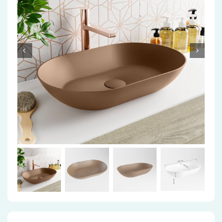
Accessoires
Installatiemateriaal
Klimaatbeheersing
PVC
Tegels