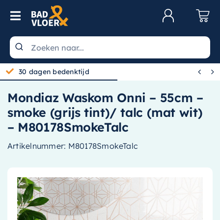
Skip to content
Toggle Navigation
Klantenservice
Wastafels


30 dagen bedenktijd
Toiletten
Mondiaz Waskom Onni – 55cm –
Spiegels
smoke (grijs tint)/ talc (mat wit)
Kranen
– M80178SmokeTalc
Douche
Artikelnummer:
M80178SmokeTalc
Badkamermeubels
Baden
Radiatoren