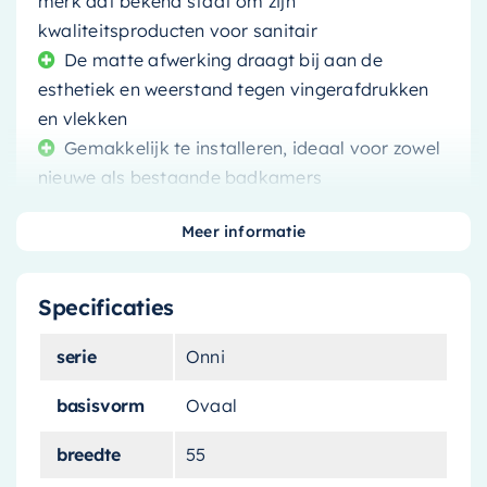
merk dat bekend staat om zijn
kwaliteitsproducten voor sanitair
De matte afwerking draagt bij aan de
esthetiek en weerstand tegen vingerafdrukken
en vlekken
Gemakkelijk te installeren, ideaal voor zowel
nieuwe als bestaande badkamers
Meer informatie
Specificaties
Voeg een vleugje moderniteit toe aan je
badkamer met de
Mondiaz Waskom Onni
. Met
serie
Onni
zijn onderscheidende rookgrijze en matte witte
afwerking, voegt deze wastafel een eigentijdse
basisvorm
Ovaal
en stijlvolle toets toe aan elke
breedte
55
badkamerinrichting.