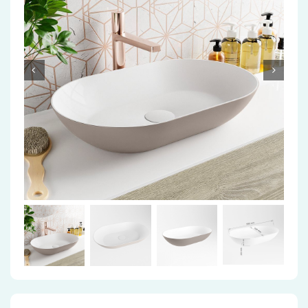
Accessoires
Installatiemateriaal
Klimaatbeheersing
PVC
Tegels