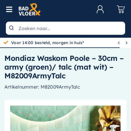
Skip to content
Toggle Navigation
Klantenservice
Wastafels


Voor 14:00 besteld, morgen in huis*
Toiletten
Mondiaz Waskom Poole – 30cm –
Spiegels
army (groen)/ talc (mat wit) –
Kranen
M82009ArmyTalc
Douche
Artikelnummer:
M82009ArmyTalc
Badkamermeubels
Baden
Radiatoren