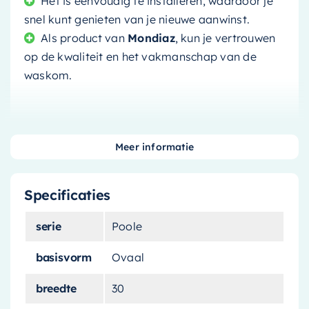
Het is eenvoudig te installeren, waardoor je
snel kunt genieten van je nieuwe aanwinst.
Als product van
Mondiaz
, kun je vertrouwen
op de kwaliteit en het vakmanschap van de
waskom.
Meer informatie
Transformeer je badkamer met de
Mondiaz
Waskom Poole
, een elegante en functionele
Specificaties
keuze die stijl en praktisch gebruik combineert.
Deze waskom is ontworpen om een vleugje
serie
Poole
moderniteit toe te voegen aan elke badkamer
met zijn strakke lijnen en unieke
basisvorm
Ovaal
kleurencombinatie.
breedte
30
Modern Ontwerp