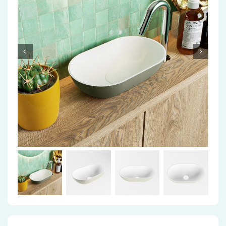
Accessoires
Installatiemateriaal
Klimaatbeheersing
PVC
Tegels