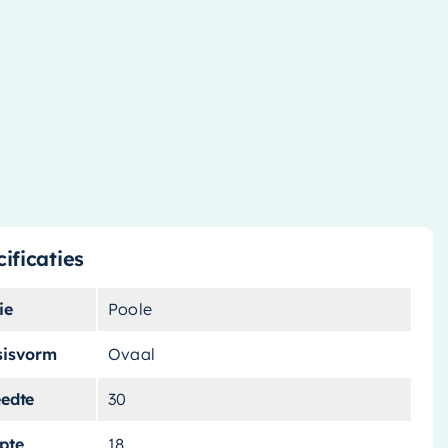
ificaties
ie
Poole
sisvorm
Ovaal
eedte
30
pte
18