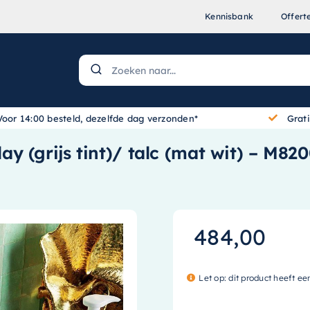
Kennisbank
Offert
Voor 14:00 besteld, dezelfde dag verzonden*
Grat
 (grijs tint)/ talc (mat wit) – M82
484,00
Let op: dit product heeft ee