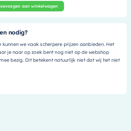
Toevoegen aan winkelwagen
Poole - 30cm - clay (grijs tint)/ talc (mat wit) - M82005
en nodig?
n kunnen we vaak scherpere prijzen aanbieden. Het
aar je naar op zoek bent nog niet op de webshop
k mee bezig. Dit betekent natuurlijk niet dat wij het niet