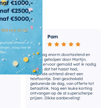
naf €1000,-
ertijd
2-3 weken
naf €2500,-
naf €5000,-
–
088 646 40 00
Pam
geprijsde artikelen of in
dingen, vraag naar de
rden.
Vandaag enorm doortastend en
Adv
mdat
prettig geholpen door Martijn.
sup
Avond ervoor gemaild wat ik nodig
Gee
had en dat het haast had,
res
volgende ochtend direct een
Wan
telefoontje. Snel geschakeld
gaa
gedurende de dag, van offerte tot
betaallink. Nog een leuke korting
Top
ontvangen op de al superscherpe
prijzen. Dikke aanbeveling!