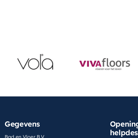
Gegevens
Opening
helpde
Bad en Vloer B.V.