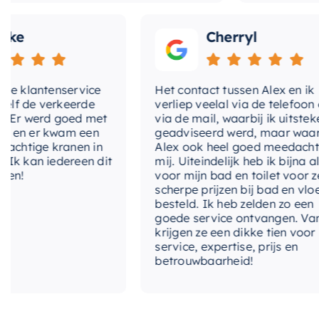
Cherryl
lantenservice
Het contact tussen Alex en ik
e verkeerde
verliep veelal via de telefoon en
 werd goed met
via de mail, waarbij ik uitstekend
 er kwam een
geadviseerd werd, maar waarbij
tige kranen in
Alex ook heel goed meedacht met
an iedereen dit
mij. Uiteindelijk heb ik bijna alles
voor mijn bad en toilet voor zeer
scherpe prijzen bij bad en vloer
besteld. Ik heb zelden zo een
goede service ontvangen. Van mij
krijgen ze een dikke tien voor
service, expertise, prijs en
betrouwbaarheid!