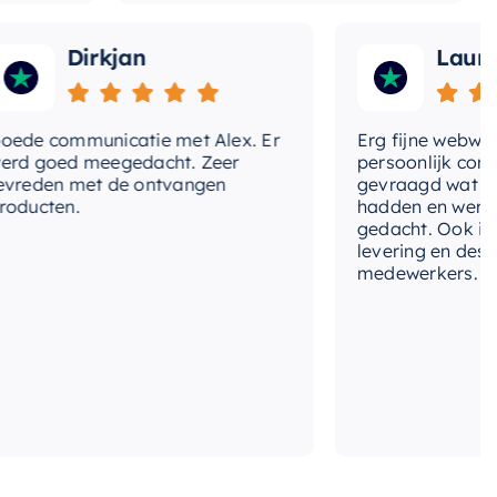
Dirkjan
Laura
 communicatie met Alex. Er
Erg fijne webwinkel,
goed meegedacht. Zeer
persoonlijk contact 
den met de ontvangen
gevraagd wat we nog
ten.
hadden en werd met
gedacht. Ook in de pri
levering en deskundi
medewerkers. Wij zijn