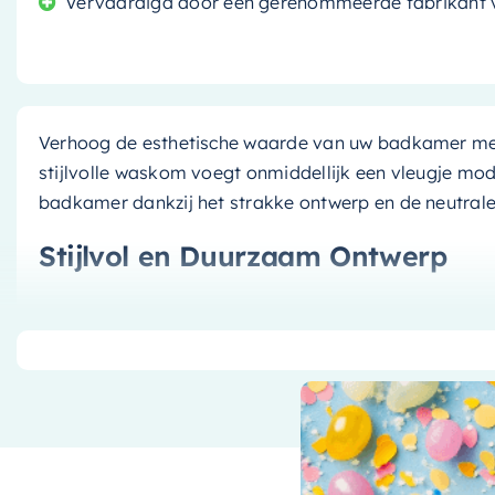
Vervaardigd door een gerenommeerde fabrikant v
Verhoog de esthetische waarde van uw badkamer m
stijlvolle waskom voegt onmiddellijk een vleugje mod
badkamer dankzij het strakke ontwerp en de neutrale 
Stijlvol en Duurzaam Ontwerp
Gemaakt van hoogwaardig clay en talc materiaal, is 
maar ook extreem duurzaam. Het heeft een compact
het perfect past in elke badkamer, groot of klein. B
en grijze tint, waardoor hij moeiteloos past bij elke inte
Gemak en Functionaliteit