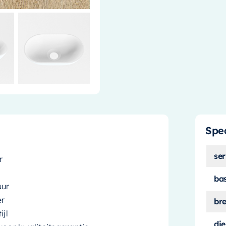
Spec
ser
r
ba
uur
er
br
ijl
die