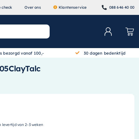
e check
Over ons
Klantenservice
088 646 40 00
is bezorgd vanaf 100,-
30 dagen bedenktijd
005ClayTalc
n levertijd van 2-3 weken