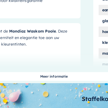
oor kwaliteitsgarantie
ea
gl
et de
Mondiaz Waskom Poole
. Deze
ho
erniteit en elegantie toe aan uw
kle
kleurentinten.
ma
me
deze waskom niet alleen aantrekkelijk,
aan
 formaat van 30cm, wat betekent dat
Meer informatie
wa
ovendien heeft de waskom een mat witte
rieurstijl.
me
Staffelk
me
af