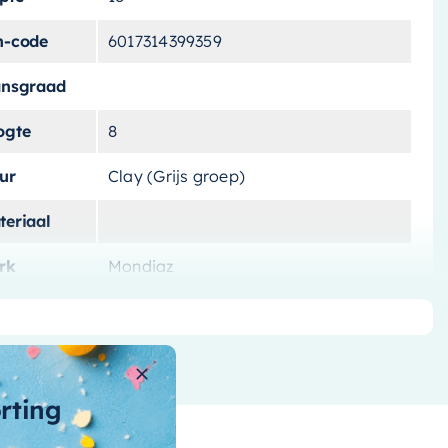
n-code
6017314399359
ansgraad
ogte
8
ur
Clay (Grijs groep)
teriaal
rk
Mondiaz
tal-
skommen
t-overloop
orting
t-
voerplug