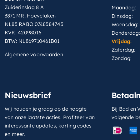
Zuiderinslag 8 A
Maandag:
3871 MR, Hoevelaken
Dinsdag:
NL85 RABO 0318584743
Woensdag:
KVK: 42098016
Donderdag
BTW: NL869710461B01
Vrijdag:
Zaterdag:
Algemene voorwaarden
Zondag:
Nieuwsbrief
Betaal
Wij houden je graag op de hoogte
Bij Bad en V
van onze laatste acties. Profiteer van
volgende b
interessante updates, korting codes
en meer.