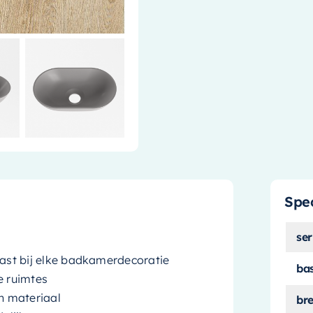
Spec
ser
e past bij elke badkamerdecoratie
ba
e ruimtes
n materiaal
br