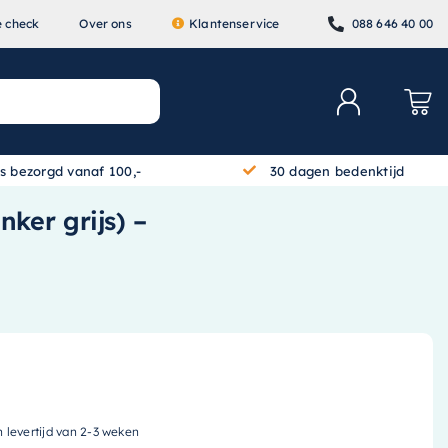
e check
Over ons
Klantenservice
088 646 40 00
is bezorgd vanaf 100,-
30 dagen bedenktijd
ker grijs) –
n levertijd van 2-3 weken