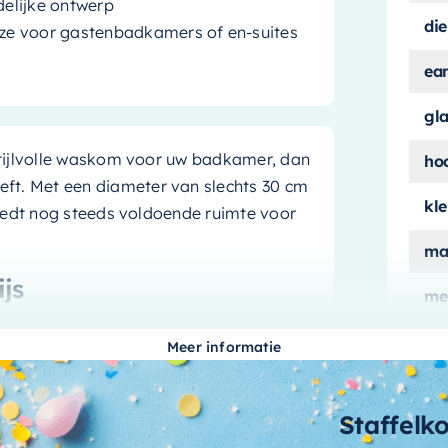
delijke ontwerp
die
ze voor gastenbadkamers of en-suites
ea
gl
tijlvolle waskom voor uw badkamer, dan
ho
eft. Met een diameter van slechts 30 cm
kle
iedt nog steeds voldoende ruimte voor
ma
js
me
aan
en veelzijdige en populaire keuze die
Meer informatie
wa
 modern, industrieel of traditioneel is,
me
Staffelk