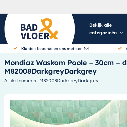
Skip to content
Bekijk alle
categorieën
Klanten beoordelen ons met een 9.4
Mondiaz Waskom Poole – 30cm – dar
M82008DarkgreyDarkgrey
Artikelnummer:
M82008DarkgreyDarkgrey