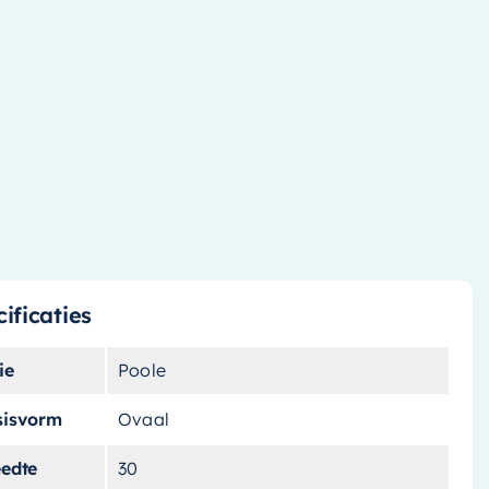
ificaties
ie
Poole
sisvorm
Ovaal
eedte
30