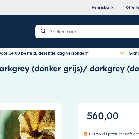
Kennisbank
Offert
Voor 14:00 besteld, dezelfde dag verzonden*
Grat
kgrey (donker grijs)/ darkgrey (don
560,00
Let op: dit product heeft ee