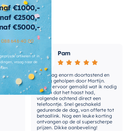
t-
voerplug
naf €1000,-
naf €2500,-
ertijd
2-3 weken
naf €5000,-
–
088 646 40 00
Pam
geprijsde artikelen of in
dingen, vraag naar de
rden.
Vandaag enorm doortastend en
Adv
mdat
prettig geholpen door Martijn.
sup
Avond ervoor gemaild wat ik nodig
Gee
had en dat het haast had,
res
volgende ochtend direct een
Wan
telefoontje. Snel geschakeld
gaa
gedurende de dag, van offerte tot
betaallink. Nog een leuke korting
Top
ontvangen op de al superscherpe
prijzen. Dikke aanbeveling!