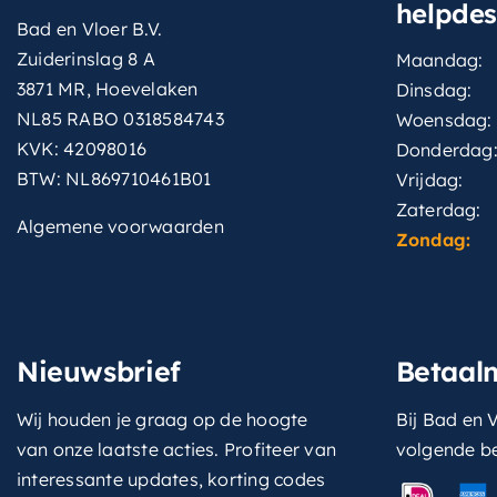
helpde
Bad en Vloer B.V.
Zuiderinslag 8 A
Maandag:
3871 MR, Hoevelaken
Dinsdag:
NL85 RABO 0318584743
Woensdag:
KVK: 42098016
Donderdag
BTW: NL869710461B01
Vrijdag:
Zaterdag:
Algemene voorwaarden
Zondag:
Nieuwsbrief
Betaal
Wij houden je graag op de hoogte
Bij Bad en V
van onze laatste acties. Profiteer van
volgende b
interessante updates, korting codes