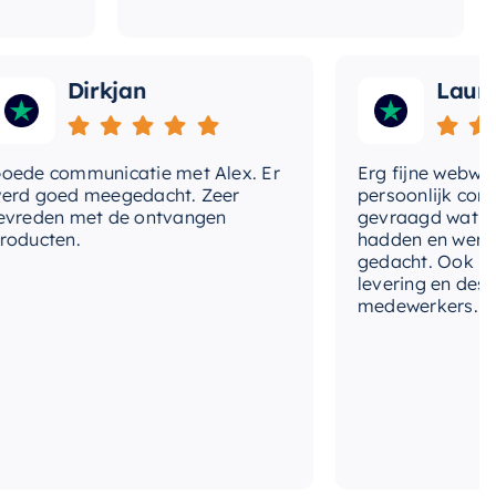
Dirkjan
Laura
 communicatie met Alex. Er
Erg fijne webwinkel,
goed meegedacht. Zeer
persoonlijk contact 
den met de ontvangen
gevraagd wat we nog
cten.
hadden en werd met
gedacht. Ook in de pr
levering en deskundi
medewerkers. Wij zij