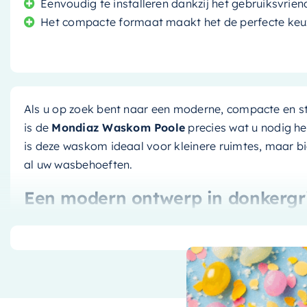
Eenvoudig te installeren dankzij het gebruiksvrien
Het compacte formaat maakt het de perfecte keu
Als u op zoek bent naar een moderne, compacte en s
is de
Mondiaz Waskom Poole
precies wat u nodig he
is deze waskom ideaal voor kleinere ruimtes, maar b
al uw wasbehoeften.
Een modern ontwerp in donkergri
Deze waskom heeft een stijlvolle donkergrijze kleur, e
perfect past bij elke badkamerdecoratie. Of uw stijl nu
de
Mondiaz Waskom Poole
zal zeker indruk maken.
Topkwaliteit van Mondiaz