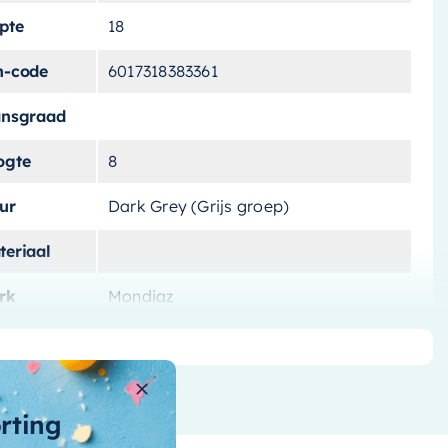
pte
18
n-code
6017318383361
ansgraad
ogte
8
ur
Dark Grey (Grijs groep)
teriaal
rk
Mondiaz
tal-
skommen
t-overloop
orting