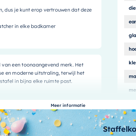
die
n, dus je kunt erop vertrouwen dat deze
ea
atcher in elke badkamer
gl
ho
kle
l
van een toonaangevend merk. Het
se en moderne uitstraling, terwijl het
ma
afel in bijna elke ruimte past.
me
aan
Meer informatie
wa
estand is tegen de dagelijkse slijtage.
 dus je kunt erop vertrouwen dat deze
me
Staffelk