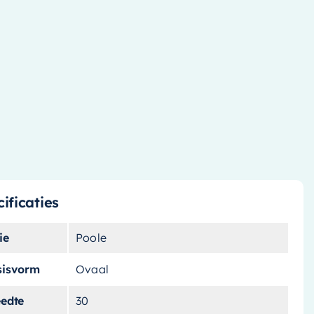
ificaties
ie
Poole
sisvorm
Ovaal
eedte
30