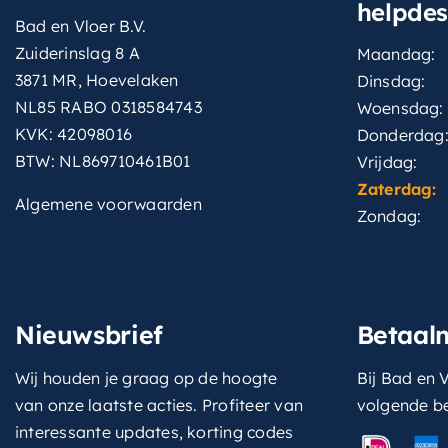
helpde
Bad en Vloer B.V.
Zuiderinslag 8 A
Maandag:
3871 MR, Hoevelaken
Dinsdag:
NL85 RABO 0318584743
Woensdag:
KVK: 42098016
Donderdag
BTW: NL869710461B01
Vrijdag:
Zaterdag:
Algemene voorwaarden
Zondag:
Nieuwsbrief
Betaal
Wij houden je graag op de hoogte
Bij Bad en V
van onze laatste acties. Profiteer van
volgende b
interessante updates, korting codes