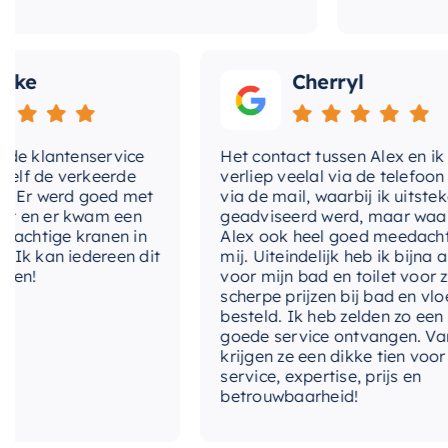
Cherryl
klantenservice
Het contact tussen Alex en ik
de verkeerde
verliep veelal via de telefoon en
 werd goed met
via de mail, waarbij ik uitstekend
 er kwam een
geadviseerd werd, maar waarbij
tige kranen in
Alex ook heel goed meedacht met
an iedereen dit
mij. Uiteindelijk heb ik bijna alles
voor mijn bad en toilet voor zeer
scherpe prijzen bij bad en vloer
besteld. Ik heb zelden zo een
goede service ontvangen. Van mij
krijgen ze een dikke tien voor
service, expertise, prijs en
betrouwbaarheid!