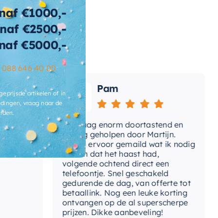
t-
voerplug
naf €1000,-
naf €2500,-
ertijd
2-3 weken
naf €5000,-
–
088 646 40 00
Pam
geprijsde artikelen of in
dingen, vraag naar de
rden.
Vandaag enorm doortastend en
Adv
mdat
prettig geholpen door Martijn.
sup
Avond ervoor gemaild wat ik nodig
Gee
had en dat het haast had,
res
volgende ochtend direct een
Wan
telefoontje. Snel geschakeld
gaa
gedurende de dag, van offerte tot
betaallink. Nog een leuke korting
Top
ontvangen op de al superscherpe
prijzen. Dikke aanbeveling!