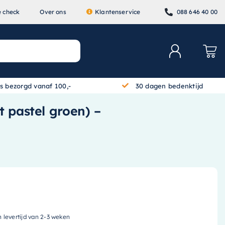
e check
Over ons
Klantenservice
088 646 40 00
is bezorgd vanaf 100,-
30 dagen bedenktijd
 pastel groen) –
n levertijd van 2-3 weken