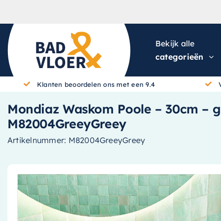
Skip to content
Bekijk alle
categorieën
Klanten beoordelen ons met een 9.4
Mondiaz Waskom Poole – 30cm – gree
M82004GreeyGreey
Artikelnummer:
M82004GreeyGreey