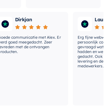
Dirkjan
Laura
 communicatie met Alex. Er
Erg fijne webwinkel,
goed meegedacht. Zeer
persoonlijk contact 
den met de ontvangen
gevraagd wat we nog
cten.
hadden en werd met
gedacht. Ook in de pr
levering en deskundi
medewerkers. Wij zij