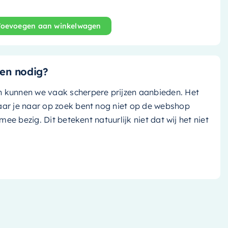
Toevoegen aan winkelwagen
Poole - 30cm - greey (licht pastel groen)/ greey (licht 
en nodig?
n kunnen we vaak scherpere prijzen aanbieden. Het
aar je naar op zoek bent nog niet op de webshop
k mee bezig. Dit betekent natuurlijk niet dat wij het niet