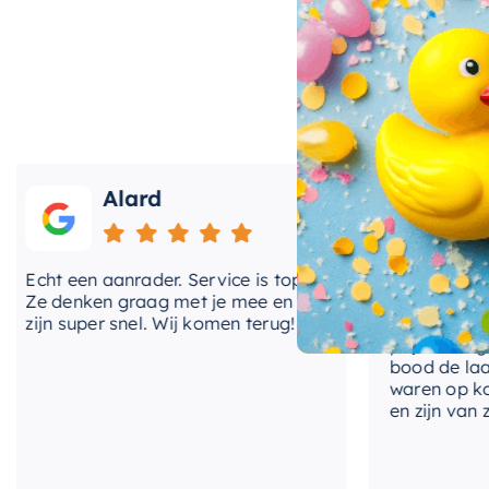
Eenvoudige installatie
De
wastafel
is eenvoudig te installeren, waardoor j
je badkamer geeft. Het unieke design maakt deze was
Geef je badkamer een frisse, nieuwe look met deze st
Alard
Roos
en de unieke kleur maken het een ideaal stuk voor el
ht een aanrader. Service is top!
Onlangs heb ik v
e denken graag met je mee en
kranen van Hotba
jn super snel. Wij komen terug!
BadenVloer. Ik h
prijzen vergelek
bood de laagste 
waren op korte t
en zijn van zeer 