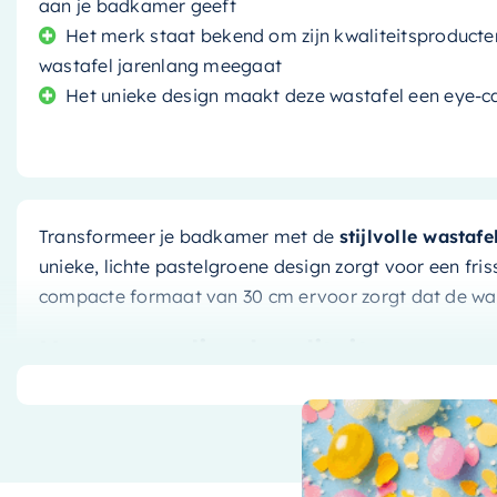
aan je badkamer geeft
Het merk staat bekend om zijn kwaliteitsproducte
wastafel jarenlang meegaat
Het unieke design maakt deze wastafel een eye-c
Transformeer je badkamer met de
stijlvolle wastafe
unieke, lichte pastelgroene design zorgt voor een fris
compacte formaat van 30 cm ervoor zorgt dat de wast
Hoogwaardige kwaliteit
De wastafel is gemaakt van duurzaam materiaal dat b
Het merk staat bekend om zijn
kwaliteitsproducten
,
wastafel jarenlang meegaat.