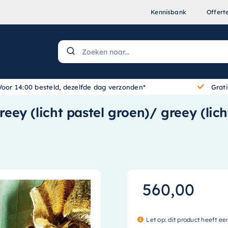
Kennisbank
Offert
Voor 14:00 besteld, dezelfde dag verzonden*
Grat
y (licht pastel groen)/ greey (licht
560,00
Let op: dit product heeft ee