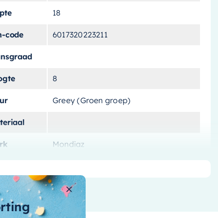
pte
18
n-code
6017320223211
ansgraad
ogte
8
ur
Greey (Groen groep)
teriaal
rk
Mondiaz
tal-
skommen
t-overloop
orting