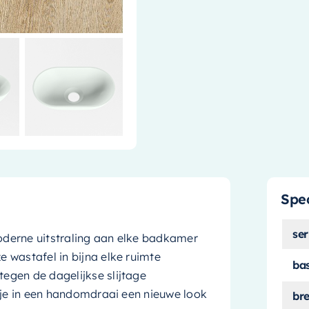
Spec
ser
moderne uitstraling aan elke badkamer
 wastafel in bijna elke ruimte
ba
egen de dagelijkse slijtage
 je in een handomdraai een nieuwe look
br