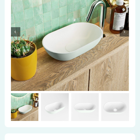
Accessoires
Installatiemateriaal
Klimaatbeheersing
PVC
Tegels