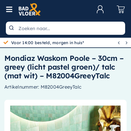
Skip to content
Toggle Navigation
Klantenservice
Wastafels


Gratis bezorgd vanaf 100,-
Toiletten
Mondiaz Waskom Poole – 30cm –
Spiegels
greey (licht pastel groen)/ talc
Kranen
(mat wit) – M82004GreeyTalc
Douche
Artikelnummer:
M82004GreeyTalc
Badkamermeubels
Baden
Radiatoren