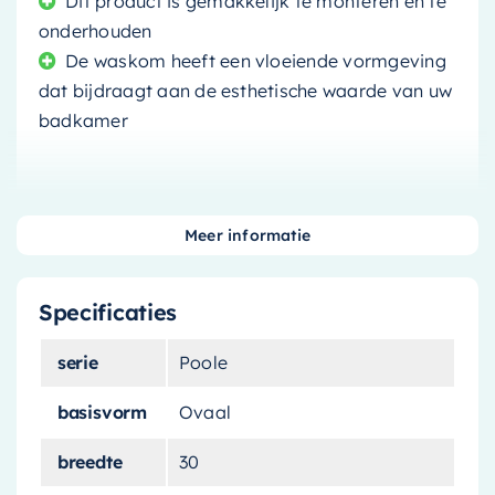
Dit product is gemakkelijk te monteren en te
onderhouden
De waskom heeft een vloeiende vormgeving
dat bijdraagt aan de esthetische waarde van uw
badkamer
Meer informatie
Voeg een vleugje kleur toe aan uw badkamer
met de
licht pastelgroene waskom
. Deze
Specificaties
unieke waskom is een product van
een
vooraanstaand sanitairmerk
, bekend om zijn
serie
Poole
hoogwaardige materialen en innovatieve
ontwerpen.
basisvorm
Ovaal
Uniek en stijlvol ontwerp
breedte
30