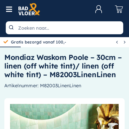
Skip to content
Toggle Navigation
Klantenservice
Wastafels


Gratis bezorgd vanaf 100,-
Toiletten
Mondiaz Waskom Poole – 30cm –
Spiegels
linen (off white tint)/ linen (off
Kranen
white tint) – M82003LinenLinen
Douche
Artikelnummer:
M82003LinenLinen
Badkamermeubels
Baden
Radiatoren