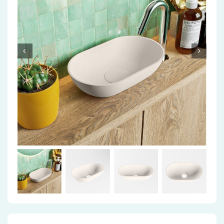
Accessoires
Installatiemateriaal
Klimaatbeheersing
PVC
Tegels