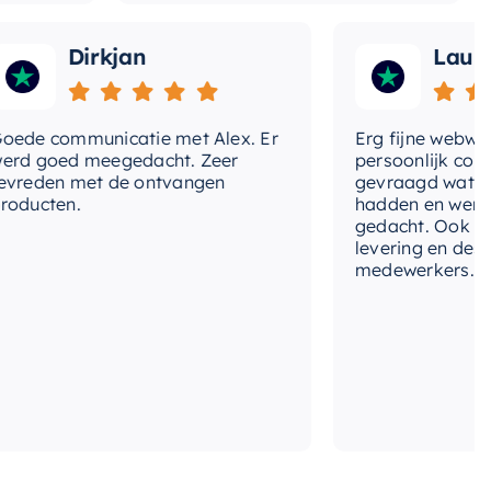
Dirkjan
Laura
 communicatie met Alex. Er
Erg fijne webwinkel,
goed meegedacht. Zeer
persoonlijk contact 
den met de ontvangen
gevraagd wat we nog
cten.
hadden en werd met
gedacht. Ook in de pr
levering en deskundi
medewerkers. Wij zij