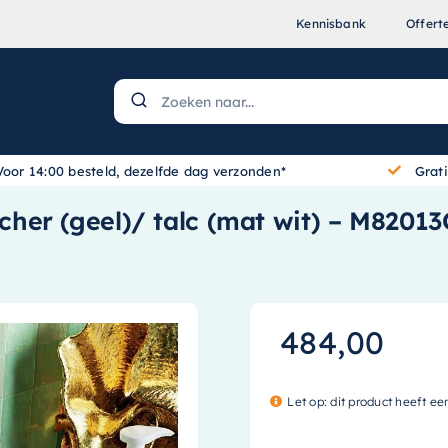
Kennisbank
Offert
Voor 14:00 besteld, dezelfde dag verzonden*
Grat
her (geel)/ talc (mat wit) – M82013
484,00
Let op: dit product heeft ee