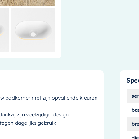
Spec
ser
uw badkamer met zijn opvallende kleuren
ba
ankzij zijn veelzijdige design
egen dagelijks gebruik
br
die