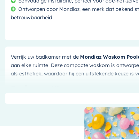
Eenvoudige installatie, perfect voor doe-het-zelve
Ontworpen door Mondiaz, een merk dat bekend sta
betrouwbaarheid
Verrijk uw badkamer met de
Mondiaz Waskom Pool
aan elke ruimte. Deze compacte waskom is ontworpen
als esthetiek, waardoor hij een uitstekende keuze is 
Design en Kleur
De
Mondiaz Waskom Poole
is een ware blikvanger m
(geel) en talc (mat wit) kleur. De mat witte binnenka
buitenkant, wat resulteert in een waskom die even mo
niet alleen een praktische keuze, maar ook een die 