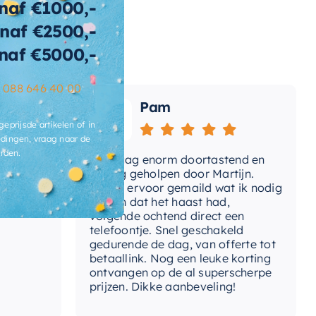
naf €1000,-
ertijd
2-3 weken
naf €2500,-
naf €5000,-
–
088 646 40 00
Pam
geprijsde artikelen of in
dingen, vraag naar de
rden.
Vandaag enorm doortastend en
Adv
mdat
prettig geholpen door Martijn.
sup
Avond ervoor gemaild wat ik nodig
Gee
had en dat het haast had,
res
volgende ochtend direct een
Wan
telefoontje. Snel geschakeld
gaa
gedurende de dag, van offerte tot
betaallink. Nog een leuke korting
Top
ontvangen op de al superscherpe
prijzen. Dikke aanbeveling!