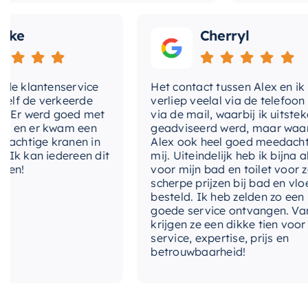
Cherryl
lantenservice
Het contact tussen Alex en ik
de verkeerde
verliep veelal via de telefoon en
 werd goed met
via de mail, waarbij ik uitstekend
 er kwam een
geadviseerd werd, maar waarbij
tige kranen in
Alex ook heel goed meedacht met
an iedereen dit
mij. Uiteindelijk heb ik bijna alles
voor mijn bad en toilet voor zeer
scherpe prijzen bij bad en vloer
besteld. Ik heb zelden zo een
goede service ontvangen. Van mij
krijgen ze een dikke tien voor
service, expertise, prijs en
betrouwbaarheid!