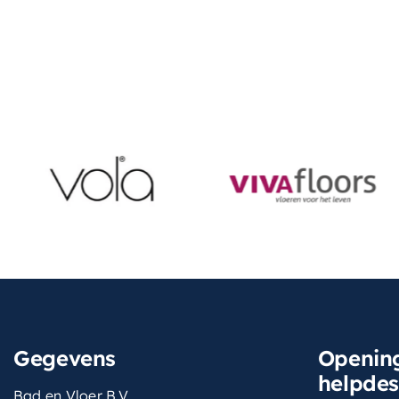
Gegevens
Opening
helpde
Bad en Vloer B.V.