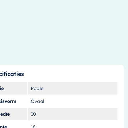
ificaties
ie
Poole
sisvorm
Ovaal
eedte
30
pte
18