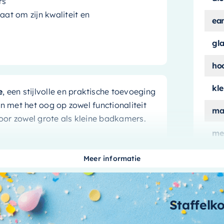
rs
at om zijn kwaliteit en
ea
gl
ho
kle
e
, een stijlvolle en praktische toevoeging
 met het oog op zowel functionaliteit
ma
voor zowel grote als kleine badkamers.
me
aan
Meer informatie
wa
et zijn unieke combinatie van ocher
nt contrasteert prachtig met de ocher
me
oi als functioneel is. Deze waskom is
Staffelk
me
uw badkamer een vleugje elegantie en
af