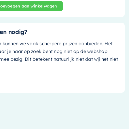
Toevoegen aan winkelwagen
Poole - 30cm - ocher (geel)/ talc (mat wit) - M82013Och
en nodig?
n kunnen we vaak scherpere prijzen aanbieden. Het
aar je naar op zoek bent nog niet op de webshop
k mee bezig. Dit betekent natuurlijk niet dat wij het niet