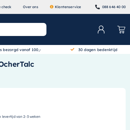
e check
Over ons
Klantenservice
088 646 40 00
is bezorgd vanaf 100,-
30 dagen bedenktijd
OcherTalc
n levertijd van 2-3 weken