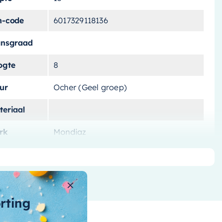
n-code
6017329118136
ansgraad
ogte
8
ur
Ocher (Geel groep)
teriaal
rk
Mondiaz
tal-
skommen
t-overloop
orting
t-
voerplug