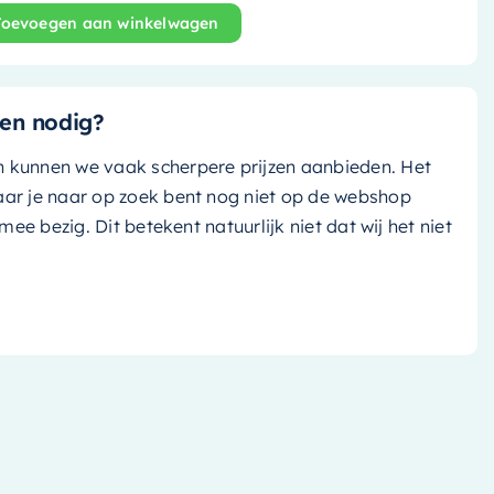
Toevoegen aan winkelwagen
Poole - 30cm - smoke (grijs tint)/ smoke (grijs tint) 
en nodig?
n kunnen we vaak scherpere prijzen aanbieden. Het
aar je naar op zoek bent nog niet op de webshop
k mee bezig. Dit betekent natuurlijk niet dat wij het niet