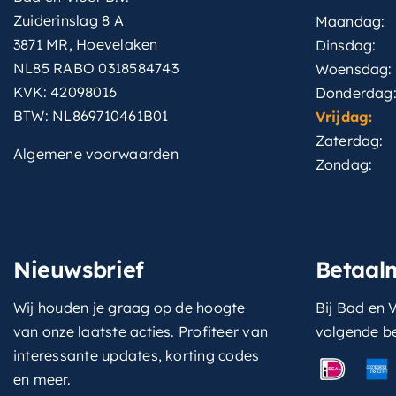
Zuiderinslag 8 A
Maandag:
3871 MR, Hoevelaken
Dinsdag:
NL85 RABO 0318584743
Woensdag:
KVK: 42098016
Donderdag
BTW: NL869710461B01
Vrijdag:
Zaterdag:
Algemene voorwaarden
Zondag:
Nieuwsbrief
Betaal
Wij houden je graag op de hoogte
Bij Bad en V
van onze laatste acties. Profiteer van
volgende b
interessante updates, korting codes
en meer.