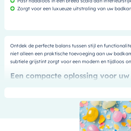
Past naadloos in een breed scala aan interieurstij
Zorgt voor een luxueuze uitstraling van uw badk
Ontdek de perfecte balans tussen stijl en functionali
niet alleen een praktische toevoeging aan uw badkam
subtiele grijstint zorgt voor een modern en tijdloos o
Een compacte oplossing voor u
Heeft u een kleinere badkamer of wilt u gewoon een 
is precies wat u nodig heeft. Met een diameter van s
ruimte in beslag, maar biedt het toch voldoende opp
is het dankzij het compacte formaat gemakkelijker 
Ontworpen door een betrouwbaa