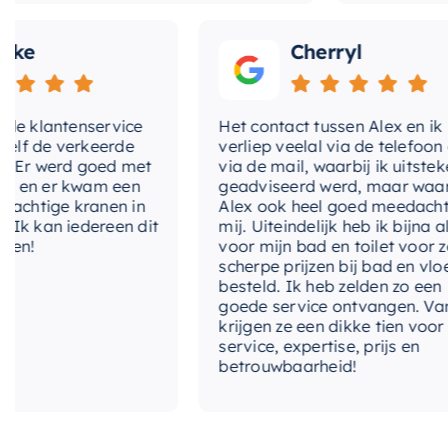
Cherryl
klantenservice
Het contact tussen Alex en ik
de verkeerde
verliep veelal via de telefoon en
 werd goed met
via de mail, waarbij ik uitstekend
 er kwam een
geadviseerd werd, maar waarbij
tige kranen in
Alex ook heel goed meedacht met
an iedereen dit
mij. Uiteindelijk heb ik bijna alles
voor mijn bad en toilet voor zeer
scherpe prijzen bij bad en vloer
besteld. Ik heb zelden zo een
goede service ontvangen. Van mij
krijgen ze een dikke tien voor
service, expertise, prijs en
betrouwbaarheid!