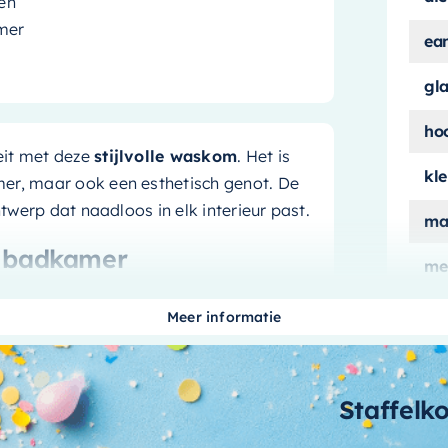
len
amer
ea
gl
ho
teit met deze
stijlvolle waskom
. Het is
kle
er, maar ook een esthetisch genot. De
ntwerp dat naadloos in elk interieur past.
ma
w badkamer
me
aan
minimalistischer gevoel? Deze
waskom
Meer informatie
wa
lechts 30cm, neemt het product weinig
ervlak voor dagelijks gebruik. Bovendien
me
schoon te maken en te onderhouden.
Staffelk
me
r merk
af