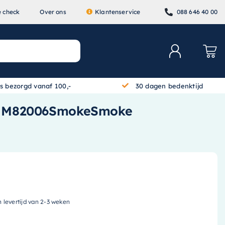
e check
Over ons
Klantenservice
088 646 40 00
is bezorgd vanaf 100,-
30 dagen bedenktijd
t) – M82006SmokeSmoke
n levertijd van 2-3 weken