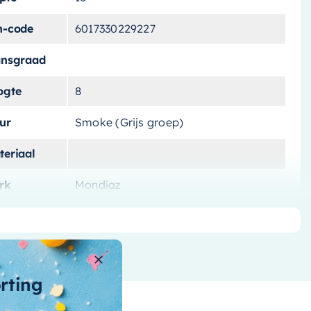
n-code
6017330229227
ansgraad
ogte
8
ur
Smoke (Grijs groep)
teriaal
rk
Mondiaz
tal-
skommen
t-overloop
orting
t-
voerplug