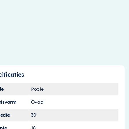
ificaties
ie
Poole
sisvorm
Ovaal
eedte
30
pte
18