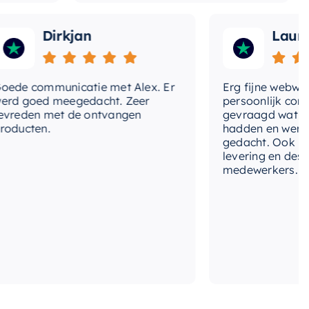
Dirkjan
Laura
 communicatie met Alex. Er
Erg fijne webwinkel,
goed meegedacht. Zeer
persoonlijk contact 
den met de ontvangen
gevraagd wat we nog
cten.
hadden en werd met
gedacht. Ook in de pr
levering en deskundi
medewerkers. Wij zij