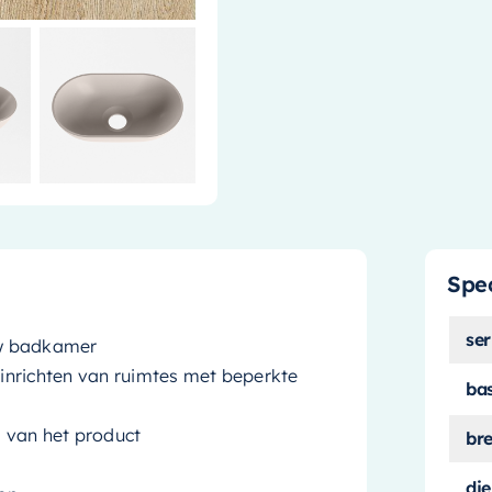
Spec
ser
 uw badkamer
inrichten van ruimtes met beperkte
ba
 van het product
br
die