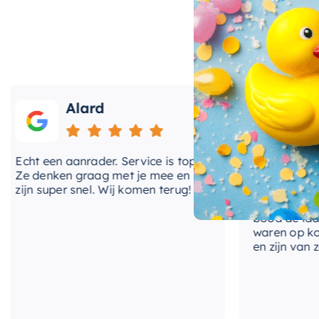
Als het gaat om uw badkamer, wilt u alleen het bes
door een merk dat bekend staat om zijn kwaliteit en d
gerust op zijn dat u een product krijgt dat jarenlan
uitstraling geeft. De
stijlvolle grijstint
past perfect b
Alard
Roos
waardoor u gemakkelijk uw droominterieur kunt creë
ht een aanrader. Service is top!
Onlangs heb ik v
e denken graag met je mee en
kranen van Hotba
jn super snel. Wij komen terug!
BadenVloer. Ik h
prijzen vergelek
bood de laagste 
waren op korte t
en zijn van zeer 