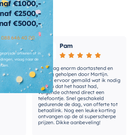
naf €1000,-
ertijd
2-3 weken
naf €2500,-
naf €5000,-
–
088 646 40 00
Pam
geprijsde artikelen of in
dingen, vraag naar de
rden.
Vandaag enorm doortastend en
Adv
mdat
prettig geholpen door Martijn.
sup
Avond ervoor gemaild wat ik nodig
Gee
had en dat het haast had,
res
volgende ochtend direct een
Wan
telefoontje. Snel geschakeld
gaa
gedurende de dag, van offerte tot
betaallink. Nog een leuke korting
Top
ontvangen op de al superscherpe
prijzen. Dikke aanbeveling!