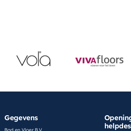
Gegevens
Opening
helpde
Bad en Vloer B.V.