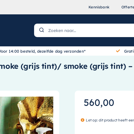
Kennisbank
Offert
Voor 14:00 besteld, dezelfde dag verzonden*
Grat
oke (grijs tint)/ smoke (grijs tin
560,00
Let op: dit product heeft ee