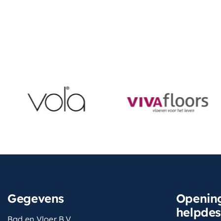
Gegevens
Opening
helpde
Bad en Vloer B.V.