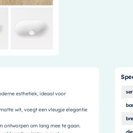
Spec
ser
erne esthetiek, ideaal voor
ba
matte wit, voegt een vleugje elegantie
br
m ontworpen om lang mee te gaan.
die