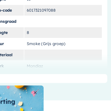
n-code
6017321097088
ansgraad
ogte
8
ur
Smoke (Grijs groep)
teriaal
rk
Mondiaz
tal-
skommen
t-overloop
orting
t-
voerplug