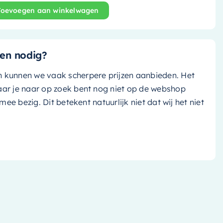
Toevoegen aan winkelwagen
Poole - 30cm - smoke (grijs tint)/ talc (mat wit) - M82
en nodig?
n kunnen we vaak scherpere prijzen aanbieden. Het
aar je naar op zoek bent nog niet op de webshop
k mee bezig. Dit betekent natuurlijk niet dat wij het niet