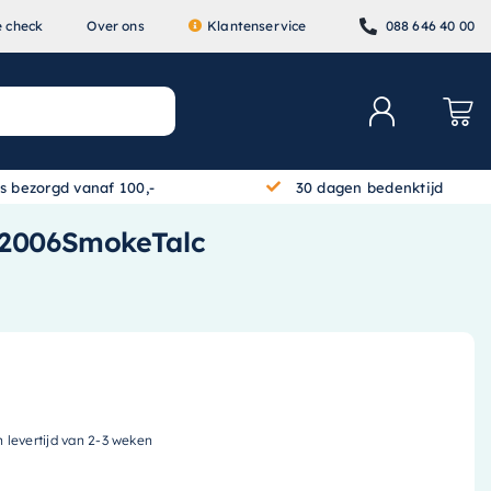
e check
Over ons
Klantenservice
088 646 40 00
is bezorgd vanaf 100,-
30 dagen bedenktijd
M82006SmokeTalc
n levertijd van 2-3 weken