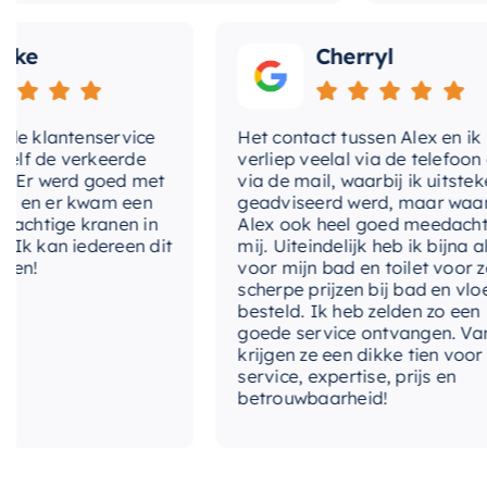
Cherryl
lantenservice
Het contact tussen Alex en ik
e verkeerde
verliep veelal via de telefoon en
 werd goed met
via de mail, waarbij ik uitstekend
 er kwam een
geadviseerd werd, maar waarbij
tige kranen in
Alex ook heel goed meedacht met
an iedereen dit
mij. Uiteindelijk heb ik bijna alles
voor mijn bad en toilet voor zeer
scherpe prijzen bij bad en vloer
besteld. Ik heb zelden zo een
goede service ontvangen. Van mij
krijgen ze een dikke tien voor
service, expertise, prijs en
betrouwbaarheid!