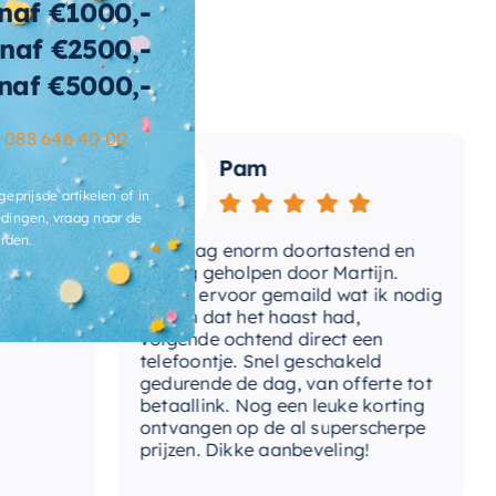
naf €1000,-
ertijd
2-3 weken
naf €2500,-
naf €5000,-
–
088 646 40 00
Pam
geprijsde artikelen of in
dingen, vraag naar de
rden.
Vandaag enorm doortastend en
Adv
dat
prettig geholpen door Martijn.
sup
Avond ervoor gemaild wat ik nodig
Gee
had en dat het haast had,
res
volgende ochtend direct een
Wan
telefoontje. Snel geschakeld
gaa
gedurende de dag, van offerte tot
betaallink. Nog een leuke korting
Top
ontvangen op de al superscherpe
prijzen. Dikke aanbeveling!