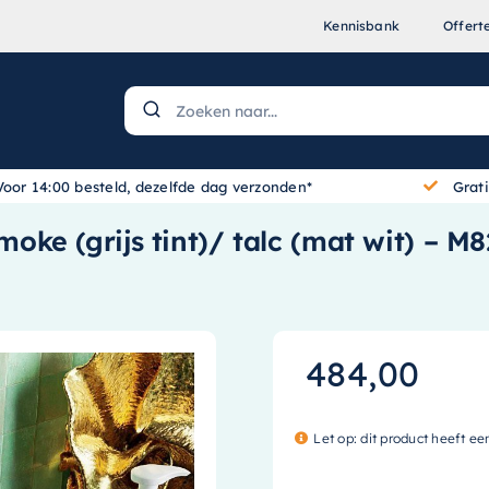
Kennisbank
Offert
Voor 14:00 besteld, dezelfde dag verzonden*
Grat
ke (grijs tint)/ talc (mat wit) – 
484,00
Let op: dit product heeft ee