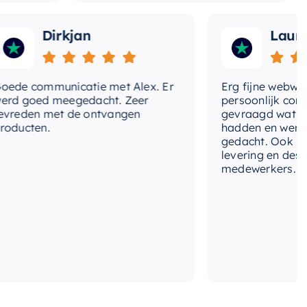
Dirkjan
Laura
communicatie met Alex. Er
Erg fijne webwinkel,
goed meegedacht. Zeer
persoonlijk contact g
en met de ontvangen
gevraagd wat we nog
ten.
hadden en werd met
gedacht. Ook in de pri
levering en deskundi
medewerkers. Wij zijn