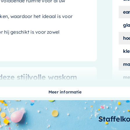
voldoende ruimte voor al uw
ea
en, waardoor het ideaal is voor
gl
 hij geschikt is voor zowel
ho
kle
ma
ze stijlvolle waskom
me
aan
Meer informatie
t zijn subtiele rookgrijze tint,
wa
eugje verfijning toe aan elke ruimte.
me
e voor kleinere badkamers of
.
Staffelk
me
af