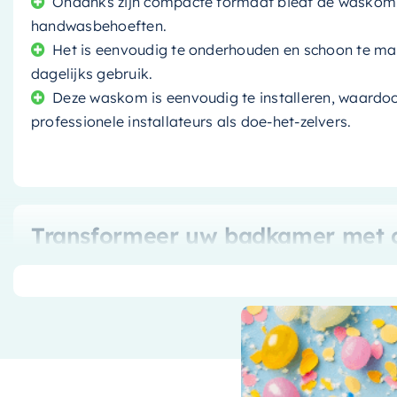
Ondanks zijn compacte formaat biedt de waskom 
handwasbehoeften.
Het is eenvoudig te onderhouden en schoon te mak
dagelijks gebruik.
Deze waskom is eenvoudig te installeren, waardoor
professionele installateurs als doe-het-zelvers.
Transformeer uw badkamer met de
Verfris uw badkamer met deze
moderne waskom
. Me
gecombineerd met mat wit, voegt deze wastafel een vl
De
compacte grootte
maakt het een geweldige keuz
gastentoiletten, zonder in te leveren op functionaliteit