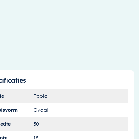
ificaties
ie
Poole
sisvorm
Ovaal
eedte
30
pte
18