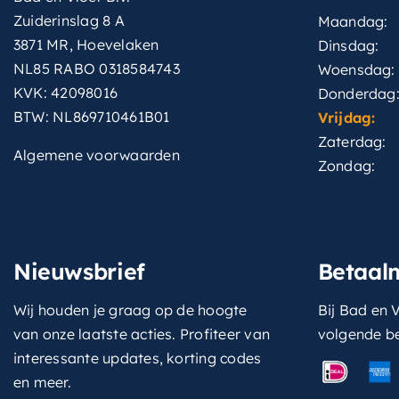
Zuiderinslag 8 A
Maandag:
3871 MR, Hoevelaken
Dinsdag:
NL85 RABO 0318584743
Woensdag:
KVK: 42098016
Donderdag
BTW: NL869710461B01
Vrijdag:
Zaterdag:
Algemene voorwaarden
Zondag:
Nieuwsbrief
Betaal
Wij houden je graag op de hoogte
Bij Bad en V
van onze laatste acties. Profiteer van
volgende b
interessante updates, korting codes
en meer.