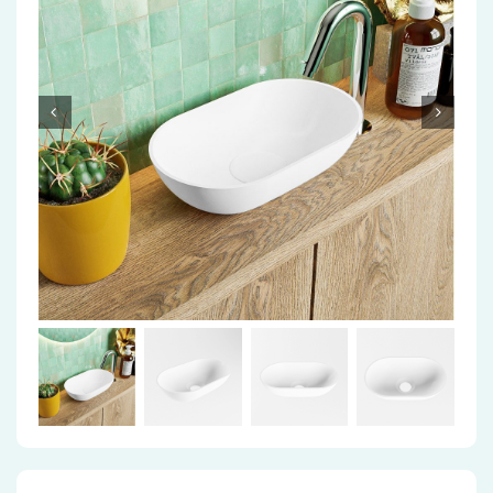
Accessoires
Installatiemateriaal
Klimaatbeheersing
PVC
Tegels