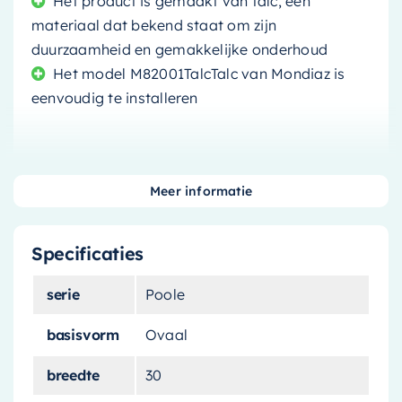
Het product is gemaakt van talc, een
materiaal dat bekend staat om zijn
duurzaamheid en gemakkelijke onderhoud
Het model M82001TalcTalc van Mondiaz is
eenvoudig te installeren
Meer informatie
Zoek je een manier om je badkamer te
moderniseren en tegelijkertijd functionaliteit toe
Specificaties
te voegen? Zoek niet verder dan de
Mondiaz
Waskom Poole
. Dit stijlvolle en moderne
serie
Poole
product is een perfecte aanvulling op elke
badkamer, groot of klein.
basisvorm
Ovaal
Perfect formaat voor elke
breedte
30