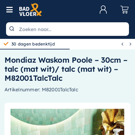
Skip to content
Toggle Navigation
Klantenservice
Wastafels


30 dagen bedenktijd
Toiletten
Mondiaz Waskom Poole – 30cm –
Spiegels
talc (mat wit)/ talc (mat wit) –
Kranen
M82001TalcTalc
Douche
Artikelnummer:
M82001TalcTalc
Badkamermeubels
Baden
Radiatoren