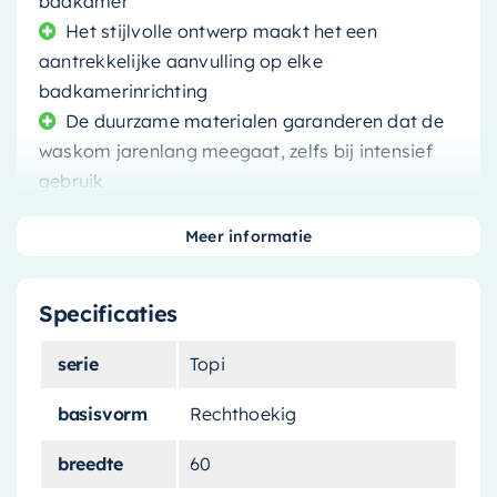
badkamer
Het stijlvolle ontwerp maakt het een
aantrekkelijke aanvulling op elke
badkamerinrichting
De duurzame materialen garanderen dat de
waskom jarenlang meegaat, zelfs bij intensief
gebruik
Meer informatie
Specificaties
Maak kennis met de
Mondiaz Waskom Topi
,
een prachtige aanvulling op uw badkamer die
serie
Topi
zowel functionaliteit als stijl biedt. Deze waskom
is vervaardigd door
Mondiaz
, een merk dat
basisvorm
Rechthoekig
bekend staat om zijn hoogwaardige
breedte
60
sanitairproducten.