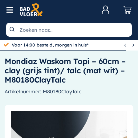
Skip to content
Toggle Navigation
Klantenservice
Wastafels


Gratis bezorgd vanaf 100,-
Toiletten
Mondiaz Waskom Topi – 60cm –
Spiegels
clay (grijs tint)/ talc (mat wit) –
Kranen
M80180ClayTalc
Douche
Artikelnummer:
M80180ClayTalc
Badkamermeubels
Baden
Radiatoren