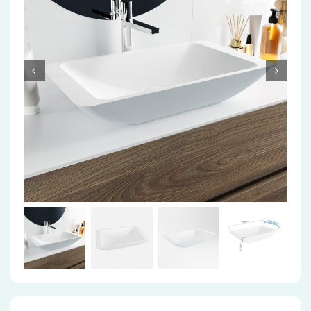
Accessoires
Installatiemateriaal
Klimaatbeheersing
PVC
Tegels