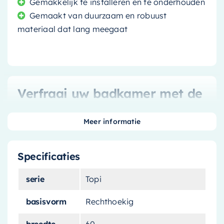
Gemakkelijk te installeren en te onderhouden
Gemaakt van duurzaam en robuust
materiaal dat lang meegaat
Verfraai uw badkamer met de
Mondiaz Waskom Topi
Meer informatie
Als u op zoek bent naar een manier om uw
badkamer een frisse en stijlvolle uitstraling te
Specificaties
geven, dan is de
Mondiaz Waskom Topi
precies
wat u nodig heeft. Deze prachtige waskom is
serie
Topi
uitgebracht in de serie Topi en heeft een elegant
basisvorm
Rechthoekig
licht pastel groene kleur die een vleugje
verfijning aan uw badkamer zal toevoegen.
breedte
60