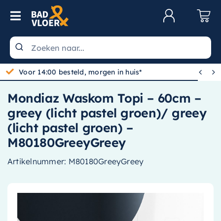
Skip to content
Toggle Navigation
Klantenservice
Wastafels


Voor 14:00 besteld, morgen in huis*
Toiletten
Mondiaz Waskom Topi – 60cm –
Spiegels
greey (licht pastel groen)/ greey
Kranen
(licht pastel groen) –
M80180GreeyGreey
Douche
Artikelnummer:
M80180GreeyGreey
Badkamermeubels
Baden
Radiatoren