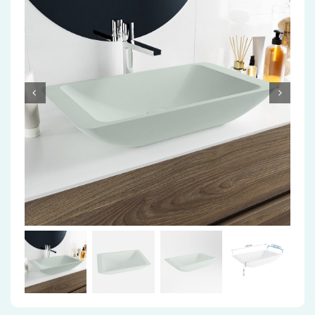
Accessoires
Installatiemateriaal
Klimaatbeheersing
PVC
Tegels