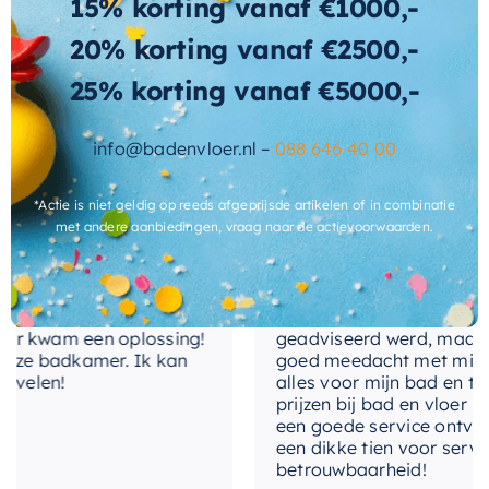
15% korting vanaf €1000,-
afvoerplug
Of u nu een nieuwe badkamer inricht of uw
20% korting vanaf €2500,-
bestaande ruimte een make-over geeft, deze
antibacterieel
Ja
25% korting vanaf €5000,-
waskom
is een uitstekende keuze. Het
Wat andere over ons zeggen
levertijd
2-3 weken
combineert design, functionaliteit en kwaliteit in
één stijlvol pakket.
info@badenvloer.nl –
088 646 40 00
Cherryl
*Actie is niet geldig op reeds afgeprijsde artikelen of in combinatie
met andere aanbiedingen, vraag naar de actievoorwaarden.
nservice meegemaakt!
Het contact tussen Alex en ik
gekocht. Er werd goed
de telefoon en via de mail, w
 kwam een oplossing!
geadviseerd werd, maar waa
ze badkamer. Ik kan
goed meedacht met mij. Uitei
elen!
alles voor mijn bad en toile
prijzen bij bad en vloer best
een goede service ontvangen
een dikke tien voor service, 
betrouwbaarheid!