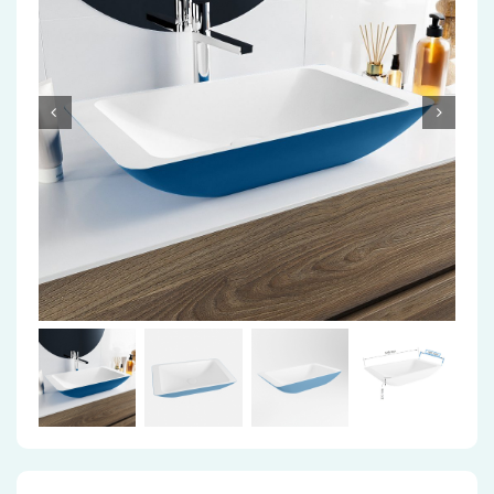
Accessoires
Installatiemateriaal
Klimaatbeheersing
PVC
Tegels