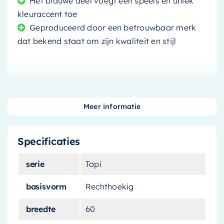
Het blauwe deel voegt een speels en uniek
kleuraccent toe
Geproduceerd door een betrouwbaar merk
dat bekend staat om zijn kwaliteit en stijl
Op zoek naar een unieke, stijlvolle en functionele
Meer informatie
aanvulling op uw badkamer? Deze prachtige
waskom
is precies wat u nodig heeft. Met zijn
Specificaties
royale afmetingen van
60cm
, biedt het veel
ruimte voor uw dagelijkse wasrituelen.
serie
Topi
Uniek tweekleurig design
basisvorm
Rechthoekig
breedte
60
Deze waskom heeft een bijzonder tweekleurig