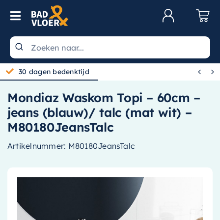
Skip to content
Toggle Navigation
Klantenservice
Wastafels


30 dagen bedenktijd
Toiletten
Mondiaz Waskom Topi – 60cm –
Spiegels
jeans (blauw)/ talc (mat wit) –
Kranen
M80180JeansTalc
Douche
Artikelnummer:
M80180JeansTalc
Badkamermeubels
Baden
Radiatoren