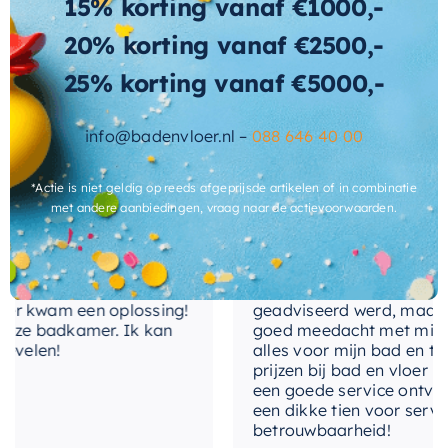
15% korting vanaf €1000,-
afvoerplug
Kies voor de
Mondiaz Waskom Topi
voor een
combinatie van stijl, functionaliteit en
20% korting vanaf €2500,-
antibacterieel
Ja
duurzaamheid.
25% korting vanaf €5000,-
Wat andere over ons zeggen
levertijd
2-3 weken
info@badenvloer.nl –
088 646 40 00
Cherryl
*Actie is niet geldig op reeds afgeprijsde artikelen of in combinatie
met andere aanbiedingen, vraag naar de actievoorwaarden.
nservice meegemaakt!
Het contact tussen Alex en i
gekocht. Er werd goed
de telefoon en via de mail, 
 kwam een oplossing!
geadviseerd werd, maar waa
ze badkamer. Ik kan
goed meedacht met mij. Uite
velen!
alles voor mijn bad en toile
prijzen bij bad en vloer best
een goede service ontvangen
een dikke tien voor service, 
betrouwbaarheid!