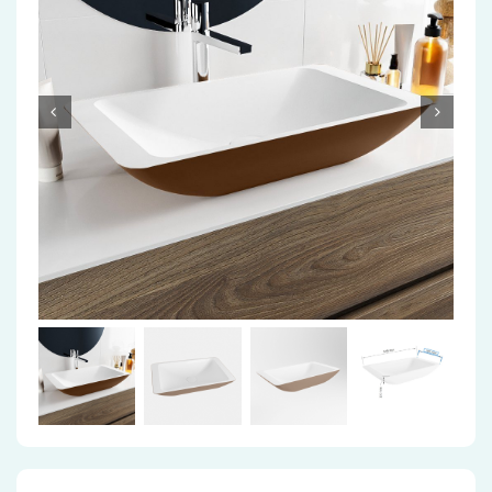
Accessoires
Installatiemateriaal
Klimaatbeheersing
PVC
Tegels