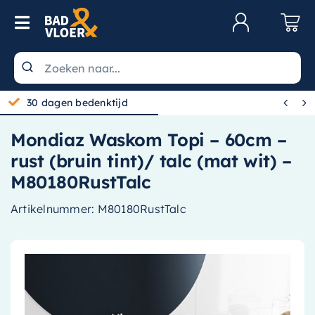
Skip to content
Toggle Navigation
Klantenservice
Wastafels


30 dagen bedenktijd
Toiletten
Mondiaz Waskom Topi – 60cm –
Spiegels
rust (bruin tint)/ talc (mat wit) –
Kranen
M80180RustTalc
Douche
Artikelnummer:
M80180RustTalc
Badkamermeubels
Baden
Radiatoren