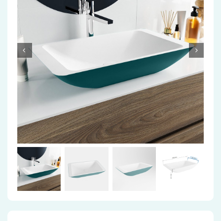
Accessoires
Installatiemateriaal
Klimaatbeheersing
PVC
Tegels