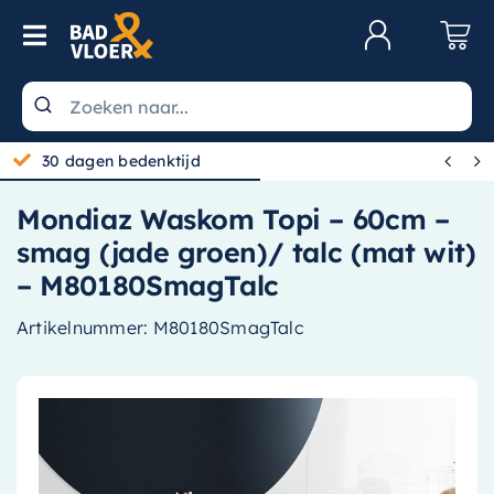
Skip to content
Toggle Navigation
Klantenservice
Wastafels


30 dagen bedenktijd
Toiletten
Mondiaz Waskom Topi – 60cm –
Spiegels
smag (jade groen)/ talc (mat wit)
Kranen
– M80180SmagTalc
Douche
Artikelnummer:
M80180SmagTalc
Badkamermeubels
Baden
Radiatoren