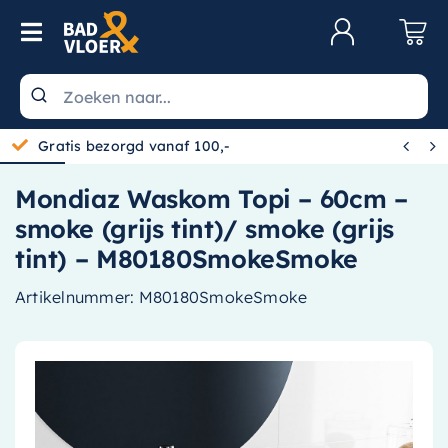
Skip to content
Toggle Navigation
Klantenservice
Wastafels


Gratis bezorgd vanaf 100,-
Toiletten
Mondiaz Waskom Topi – 60cm –
Spiegels
smoke (grijs tint)/ smoke (grijs
Kranen
tint) – M80180SmokeSmoke
Douche
Artikelnummer:
M80180SmokeSmoke
Badkamermeubels
Baden
Radiatoren