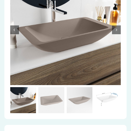
Accessoires
Installatiemateriaal
Klimaatbeheersing
PVC
Tegels