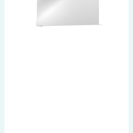
Accessoires
Installatiemateriaal
Klimaatbeheersing
PVC
Tegels