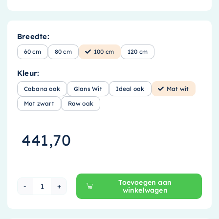
Breedte:
60 cm
80 cm
100 cm
120 cm
Kleur:
Cabana oak
Glans Wit
Ideal oak
Mat wit
Mat zwart
Raw oak
441,70
Toevoegen aan
winkelwagen
Proline Comfort Spiegelkast - 100 cm - Mat wit