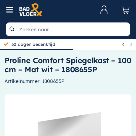
Skip to content
Toggle Navigation
Klantenservice
Wastafels


30 dagen bedenktijd
Toiletten
Proline Comfort Spiegelkast – 100
Spiegels
cm – Mat wit – 1808655P
Kranen
Artikelnummer:
1808655P
Douche
Badkamermeubels
Baden
Radiatoren