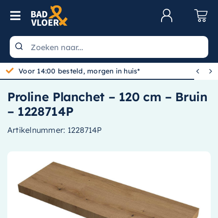
Skip to content
Toggle Navigation
Klantenservice
Wastafels


Voor 14:00 besteld, morgen in huis*
Toiletten
Proline Planchet – 120 cm – Bruin
Spiegels
– 1228714P
Kranen
Artikelnummer:
1228714P
Douche
Badkamermeubels
Baden
Radiatoren