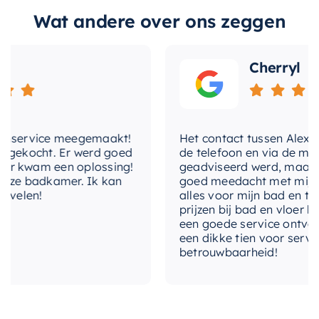
wat extra opbergruimte nodig hebt, de Proline
Wat andere over ons zeggen
Planchet is een uitstekende keuze. Met zijn
mooie design, royale opbergruimte en
Cherryl
betrouwbare kwaliteit, is het een product dat
zowel stijl als functionaliteit aan je badkamer
toevoegt.
nservice meegemaakt!
Het contact tussen Alex en i
gekocht. Er werd goed
de telefoon en via de mail, 
r kwam een oplossing!
geadviseerd werd, maar waa
nze badkamer. Ik kan
goed meedacht met mij. Uite
velen!
alles voor mijn bad en toile
prijzen bij bad en vloer bes
een goede service ontvange
een dikke tien voor service,
betrouwbaarheid!