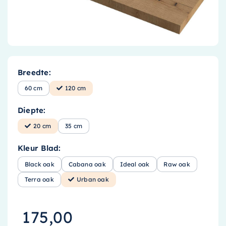
Accessoires
Installatiemateriaal
Klimaatbeheersing
PVC
Breedte:
Tegels
60 cm
120 cm
Diepte:
20 cm
35 cm
Kleur Blad:
Black oak
Cabana oak
Ideal oak
Raw oak
Terra oak
Urban oak
175,00