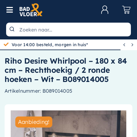
Skip to content
Toggle Navigation
Klantenservice
Wastafels


Voor 14:00 besteld, morgen in huis*
Toiletten
Riho Desire Whirlpool – 180 x 84
Spiegels
cm – Rechthoekig / 2 ronde
Kranen
hoeken – Wit – B089014005
Douche
Artikelnummer:
B089014005
Badkamermeubels
Baden
Aanbieding!
Radiatoren