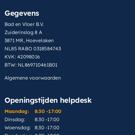
Gegevens
Bad en Vloer B.V.
Zuiderinslag 8 A
3871 MR, Hoevelaken
NL85 RABO 0318584743
KVK: 42098016
BTW: NL869710461B01
Algemene voorwaarden
Openingstijden helpdesk
Maandag:
8:30 -17:00
Dinsdag:
8:30 -17:00
Woensdag:
8:30 -17:00