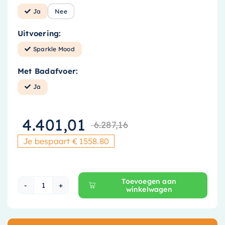
Ja
Nee
Uitvoering:
Sparkle Mood
Met Badafvoer:
Ja
4.401,01
6.287,16
Oorspronkelij
Huidige prijs
Je bespaart € 1558.80
Toevoegen aan
winkelwagen
Riho Desire Whirlpool - 180 x 84 cm - Rechtho