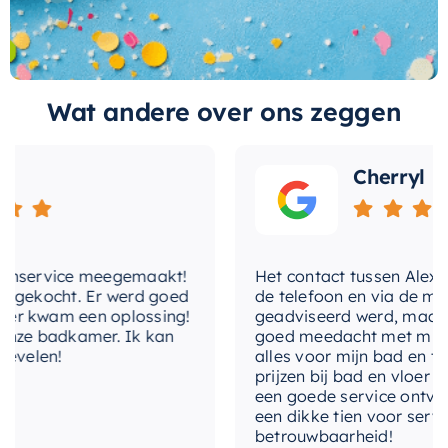
met-overloop
Ja
Ontdek vandaag nog de perfecte combinatie
van design en functionaliteit met deze whirlpool.
Rechthoekig / 2 ronde
vorm
Het is tijd om uw badkamer om te toveren tot
hoeken
Wat andere over ons zeggen
een persoonlijke spa waar u elke dag opnieuw
aantal-liters
230 l
van kunt genieten.
Cherryl
aantal-personen
2.0
binnenvorm
Ovaal
geschikt-voor-
nservice meegemaakt!
Het contact tussen Alex en ik
Nee
badrandkranen
gekocht. Er werd goed
de telefoon en via de mail, 
 kwam een oplossing!
geadviseerd werd, maar waa
gewicht
43,5 kg
ze badkamer. Ik kan
goed meedacht met mij. Uitei
elen!
alles voor mijn bad en toile
prijzen bij bad en vloer best
kleur-binnenzijde
Wit
een goede service ontvangen
een dikke tien voor service, 
met-badafvoer
Ja
betrouwbaarheid!