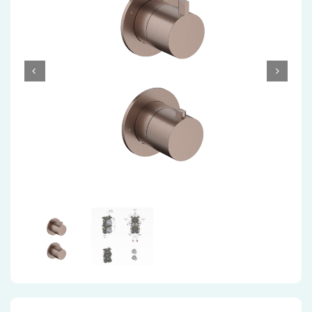
Accessoires
Installatiemateriaal
Klimaatbeheersing
PVC
Tegels