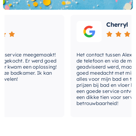
het gevoel heeft onder een zachte en
Wat andere over ons zeggen
met-omstelinrichting
Ja
ontspannende regen te staan. De handdouche,
met zijn ronde model, is gemakkelijk te hanteren
met-
Ja
temperatuurregeling
Cherryl
en biedt een gerichte waterstraal, ideaal voor
een verfrissende douche.
met-uitloop
Nee
Deze regendoucheset is eenvoudig te installeren
temperatuurbegrenzing
Ja
nservice meegemaakt!
Het contact tussen Alex en ik
dankzij de meegeleverde montageset. Verhoog
gekocht. Er werd goed
de telefoon en via de mail, w
de waarde van uw badkamer en geniet van een
thermostatisch
Ja
 kwam een oplossing!
geadviseerd werd, maar waa
luxueuze douche-ervaring met deze
ze badkamer. Ik kan
goed meedacht met mij. Uitei
uitvoering
Afbouwdeel
elen!
alles voor mijn bad en toile
regendoucheset.
prijzen bij bad en vloer best
een goede service ontvangen
vorm-rozet
Rond
een dikke tien voor service, 
betrouwbaarheid!