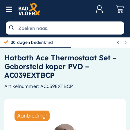
Skip to content
Toggle Navigation
Klantenservice
Wastafels


30 dagen bedenktijd
Toiletten
Hotbath Ace Thermostaat Set –
Spiegels
Geborsteld koper PVD –
Kranen
AC039EXTBCP
Douche
Artikelnummer:
AC039EXTBCP
Badkamermeubels
Baden
Aanbieding!
Radiatoren