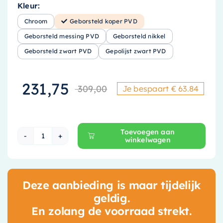
Kleur:
Chroom
Geborsteld koper PVD
Geborsteld messing PVD
Geborsteld nikkel
Geborsteld zwart PVD
Gepolijst zwart PVD
231,75
309,00
Je bespaart € 63.84
Oorspronkelijke
Huidige prijs is
Toevoegen aan
winkelwagen
Hotbath Ace Thermostaat Set - Geborsteld k
Deze aanbieding is maar tijdelijk
geldig.
En zolang de voorraad strekt.