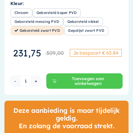
Kleur:
Chroom
Geborsteld koper PVD
Geborsteld messing PVD
Geborsteld nikkel
Geborsteld zwart PVD
Gepolijst zwart PVD
231,75
309,00
Je bespaart € 63.84
Oorspronkelijke
Huidige prijs is
Toevoegen aan
winkelwagen
Hotbath Ace Thermostaat Set - Geborsteld z
Deze aanbieding is maar tijdelijk
geldig.
En zolang de voorraad strekt.