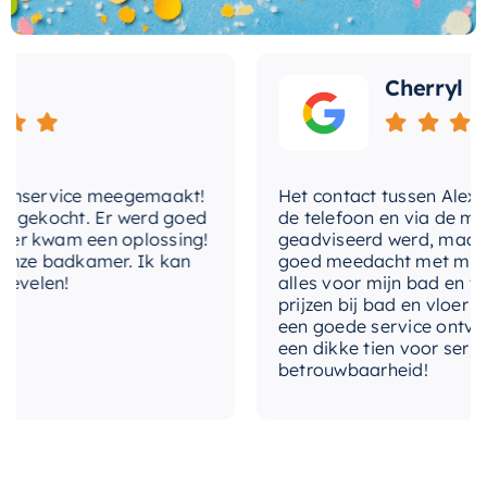
verzekerd van een stijlvol en functioneel product
Wat andere over ons zeggen
met-omstelinrichting
Ja
dat uw badkamer een upgrade geeft.
met-
Ja
temperatuurregeling
Cherryl
met-uitloop
Nee
temperatuurbegrenzing
Ja
nservice meegemaakt!
Het contact tussen Alex en i
gekocht. Er werd goed
de telefoon en via de mail, 
thermostatisch
Ja
 kwam een oplossing!
geadviseerd werd, maar waa
ze badkamer. Ik kan
goed meedacht met mij. Uite
uitvoering
Afbouwdeel
velen!
alles voor mijn bad en toile
prijzen bij bad en vloer best
een goede service ontvangen
vorm-rozet
Rond
een dikke tien voor service, 
betrouwbaarheid!