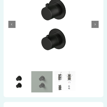
Accessoires
Installatiemateriaal
Klimaatbeheersing
PVC
Tegels