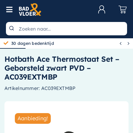
Skip to content
Toggle Navigation
Klantenservice
Wastafels


30 dagen bedenktijd
Toiletten
Hotbath Ace Thermostaat Set –
Spiegels
Geborsteld zwart PVD –
Kranen
AC039EXTMBP
Douche
Artikelnummer:
AC039EXTMBP
Badkamermeubels
Baden
Aanbieding!
Radiatoren