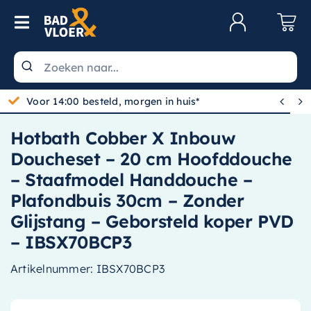
Skip to content
Toggle Navigation
Klantenservice
Wastafels


Gratis bezorgd vanaf 100,-
Toiletten
Hotbath Cobber X Inbouw
Spiegels
Doucheset – 20 cm Hoofddouche
Kranen
– Staafmodel Handdouche –
Plafondbuis 30cm – Zonder
Douche
Glijstang – Geborsteld koper PVD
Badkamermeubels
– IBSX70BCP3
Baden
Artikelnummer:
IBSX70BCP3
Radiatoren