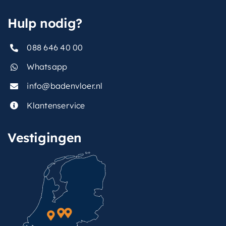
,
hoofddouche
Hulp nodig?
vorm-
Rond
thermostaat
088 646 40 00
Whatsapp
info@badenvloer.nl
Klantenservice
Vestigingen