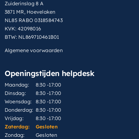
Zuiderinslag 8 A
met-
Ja
hoofddouche
3871 MR, Hoevelaken
NL85 RABO 0318584743
met-
Ja
KVK: 42098016
inbouwdeel
BTW: NL869710461B01
montagewijze
Inbouw
Algemene voorwaarden
thermostatisch
Ja
Openingstijden helpdesk
type-
Staafmodel
handdouche
Maandag:
8:30 -17:00
type-
Dinsdag:
8:30 -17:00
Hotbath Rain
straalsoorten
Woensdag:
8:30 -17:00
Donderdag:
8:30 -17:00
type-
straalsoorten-
Hotbath Rain
Vrijdag:
8:30 -17:00
hoofddouche
Zaterdag:
Gesloten
Zondag:
Gesloten
vorm-