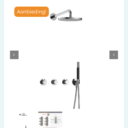
Accessoires
Aanbieding!
Installatiemateriaal
Klimaatbeheersing
PVC
Tegels