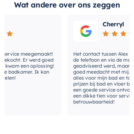
Wat andere over ons zeggen
plafondbuis van 30 cm
voor een strakke,
hoofddouche-
Plafondbuis
montage
naadloze look, terwijl de inbouw ontwerp zorgt
voor een eenvoudige installatie.
Cherryl
hotbath-
Ja
ecoair-system
Vertrouw op de kwaliteit van
Hotbath Cobber X
en trakteer uzelf op deze luxe inbouw doucheset.
hotbath-fluhs
Ja
U zult niet alleen genieten van de superieure
service meegemaakt!
Het contact tussen Alex en ik 
ekocht. Er werd goed
hotbath-
de telefoon en via de mail, w
functies, maar ook van de stijlvolle toevoeging
plumber-
Ja
kwam een oplossing!
geadviseerd werd, maar waar
aan uw badkamer.
friendly
e badkamer. Ik kan
goed meedacht met mij. Uitein
len!
alles voor mijn bad en toilet
prijzen bij bad en vloer beste
hotbath-
een goede service ontvangen.
shower-
Ja
een dikke tien voor service, e
power-system
betrouwbaarheid!
kleur
Geborsteld koper PVD
lengte
30 cm