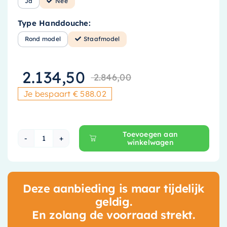
Ja
Nee
Type Handdouche:
Rond model
Staafmodel
2.134,50
2.846,00
Oorspronkeli
Huidige prijs
Je bespaart € 588.02
Toevoegen aan
winkelwagen
Hotbath Cobber X Inbouw Doucheset - 20 cm H
Deze aanbieding is maar tijdelijk
geldig.
En zolang de voorraad strekt.