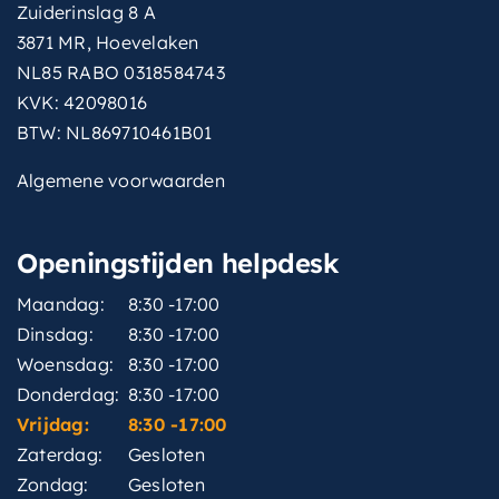
Zuiderinslag 8 A
met-
Ja
hoofddouche
3871 MR, Hoevelaken
NL85 RABO 0318584743
met-
Ja
KVK: 42098016
inbouwdeel
BTW: NL869710461B01
montagewijze
Inbouw
Algemene voorwaarden
thermostatisch
Ja
Openingstijden helpdesk
type-
Staafmodel
handdouche
Maandag:
8:30 -17:00
type-
Dinsdag:
8:30 -17:00
Hotbath Rain
straalsoorten
Woensdag:
8:30 -17:00
Donderdag:
8:30 -17:00
type-
straalsoorten-
Hotbath Rain
Vrijdag:
8:30 -17:00
hoofddouche
Zaterdag:
Gesloten
Zondag:
Gesloten
vorm-