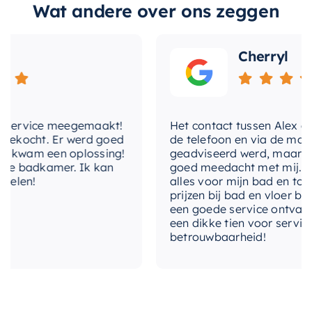
Wat andere over ons zeggen
uitstraling krijgt. Bovendien zorgt de
hoofddouche-
Plafondbuis
montage
plafondbuis van 30cm voor voldoende hoogte,
Cherryl
zodat u een comfortabele douche-ervaring kunt
hotbath-
Ja
hebben, ongeacht uw lengte.
ecoair-system
Upgrade vandaag nog uw badkamer met deze
hotbath-fluhs
Ja
ervice meegemaakt!
Het contact tussen Alex en ik 
stijlvolle en functionele doucheset. Het zal niet
kocht. Er werd goed
hotbath-
de telefoon en via de mail, wa
alleen de esthetiek van uw badkamer
plumber-
Ja
kwam een oplossing!
geadviseerd werd, maar waarb
verbeteren, maar ook uw dagelijkse douche-
friendly
 badkamer. Ik kan
goed meedacht met mij. Uitein
len!
alles voor mijn bad en toilet 
ervaring naar een hoger niveau tillen.
prijzen bij bad en vloer bestel
hotbath-
een goede service ontvangen. 
shower-
Ja
een dikke tien voor service, ex
power-system
betrouwbaarheid!
kleur
Geborsteld koper PVD
lengte
30 cm