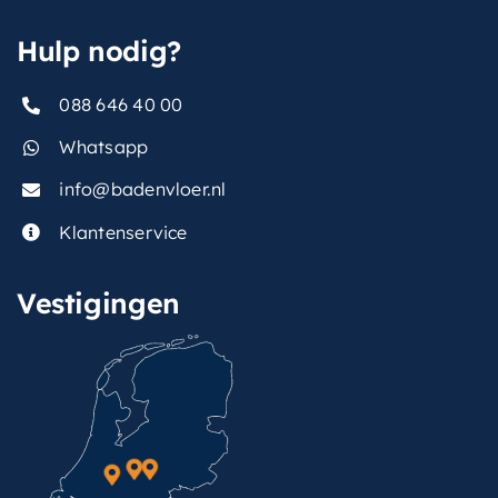
,
hoofddouche
Hulp nodig?
vorm-
Rond
thermostaat
088 646 40 00
Whatsapp
info@badenvloer.nl
Klantenservice
Vestigingen