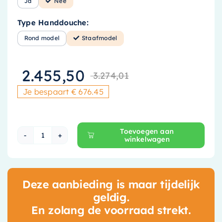
Ja
Nee
Type Handdouche:
Rond model
Staafmodel
2.455,50
3.274,01
Oorspronkeli
Huidige prijs
Je bespaart € 676.45
Toevoegen aan
winkelwagen
Hotbath Cobber X Inbouw Doucheset - 25 cm H
Deze aanbieding is maar tijdelijk
geldig.
En zolang de voorraad strekt.