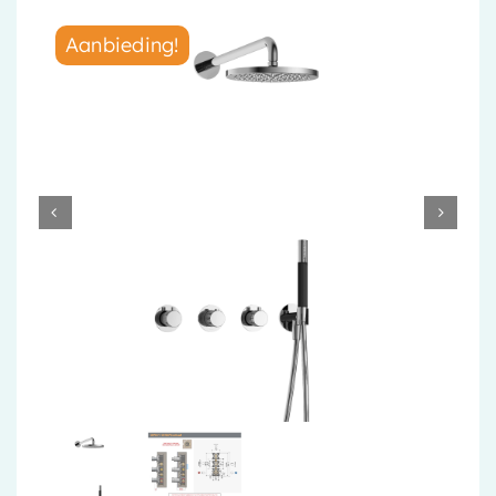
Accessoires
Aanbieding!
Installatiemateriaal
Klimaatbeheersing
PVC
Tegels