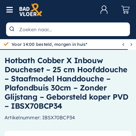
Skip to content
Toggle Navigation
Klantenservice
Wastafels


Gratis bezorgd vanaf 100,-
Toiletten
Hotbath Cobber X Inbouw
Spiegels
Doucheset – 25 cm Hoofddouche
Kranen
– Staafmodel Handdouche –
Plafondbuis 30cm – Zonder
Douche
Glijstang – Geborsteld koper PVD
Badkamermeubels
– IBSX70BCP34
Baden
Artikelnummer:
IBSX70BCP34
Radiatoren