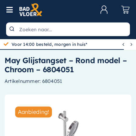
Skip to content
Toggle Navigation
Klantenservice
Wastafels


Voor 14:00 besteld, morgen in huis*
Toiletten
May Glijstangset – Rond model –
Spiegels
Chroom – 6804051
Kranen
Artikelnummer:
6804051
Douche
Badkamermeubels
Aanbieding!
Baden
Radiatoren