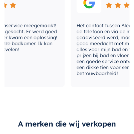
met-
Of u nu uw badkamer renoveert of gewoon uw
Nee
thermostaatmengkraan
oude glijstangset wilt vervangen, de
May
Glijstangset
is de perfecte keuze. Met zijn
met-wateruitlaat
Nee
nservice meegemaakt!
Het contact tussen Alex en i
duurzaamheid, elegantie en eenvoudige
gekocht. Er werd goed
de telefoon en via de mail, 
met-zeephouder
Nee
installatie is deze glijstangset de perfecte
 kwam een oplossing!
geadviseerd werd, maar waa
aanvulling op uw badkamer.
ze badkamer. Ik kan
goed meedacht met mij. Uite
montagewijze
Opbouw
velen!
alles voor mijn bad en toile
prijzen bij bad en vloer bes
type-handdouche
Rond model
een goede service ontvangen
een dikke tien voor service, 
betrouwbaarheid!
volumestroomklasse
S (8,7-11,5 l/min.)
Drukknop op
wisselen-straalsoort
handdouche
breedtediameter-
5 cm
douchekop
A merken die wij verkopen
hoofddouche-montage
N.v.t.