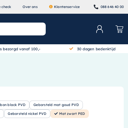
e check
Over ons
Klantenservice
088 646 40 00
is bezorgd vanaf 100,-
30 dagen bedenktijd
rbon black PVD
Geborsteld mat goud PVD
Geborsteld nickel PVD
Mat zwart PED