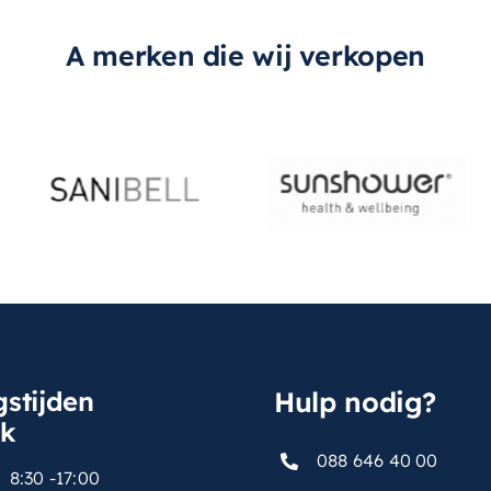
A merken die wij verkopen
stijden
Hulp nodig?
sk
088 646 40 00
8:30 -17:00