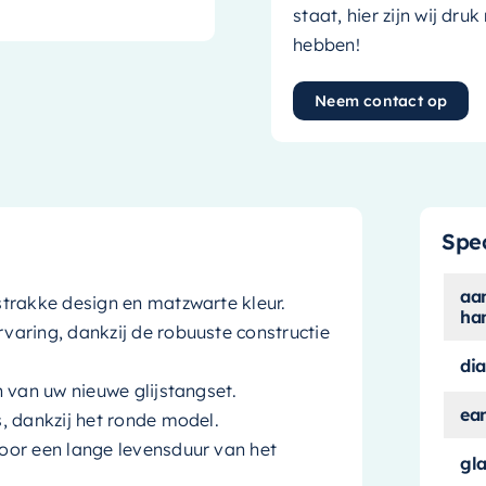
staat, hier zijn wij dru
hebben!
Neem contact op
Spec
aan
trakke design en matzwarte kleur.
ha
aring, dankzij de robuuste constructie
di
 van uw nieuwe glijstangset.
ea
, dankzij het ronde model.
oor een lange levensduur van het
gl