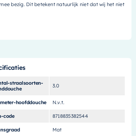
k mee bezig. Dit betekent natuurlijk niet dat wij het niet
ificaties
tal-straalsoorten-
3.0
nddouche
ameter-hoofddouche
N.v.t.
n-code
8718835382544
ansgraad
Mat