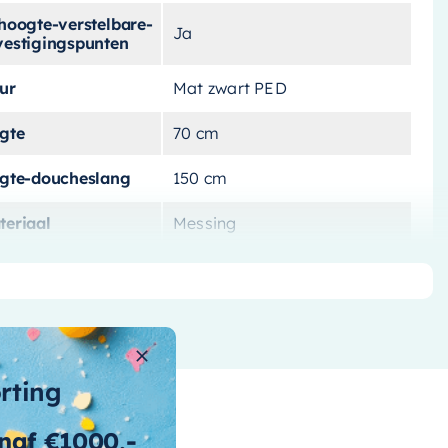
hoogte-verstelbare-
Ja
vestigingspunten
ur
Mat zwart PED
ngte
70 cm
ngte-doucheslang
150 cm
teriaal
Messing
teriaal-kraan
Messing
rk
May
t-doucheslang
Ja
orting
t-glijstang
Ja
naf €1000,-