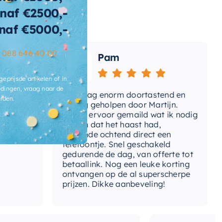
t-handdouche
Ja
naf €2500,-
t-scharnierstuk
Ja
naf €5000,-
t-thermostaat
Nee
–
088 646 40 00
Pam
t-
Nee
ermostaatmengkraan
geprijsde artikelen of in
dingen, vraag naar de
e
Vandaag enorm doortastend en
Ad
t-wateruitlaat
Nee
rden.
mdat
prettig geholpen door Martijn.
su
Avond ervoor gemaild wat ik nodig
Ge
t-zeephouder
Nee
had en dat het haast had,
re
volgende ochtend direct een
Wa
ntagewijze
Opbouw
telefoontje. Snel geschakeld
ga
gedurende de dag, van offerte tot
betaallink. Nog een leuke korting
pe-handdouche
Rond model
To
ontvangen op de al superscherpe
prijzen. Dikke aanbeveling!
lumestroomklasse
S (8,7-11,5 l/min.)
selen-straalsoort
Drukknop op handdouche