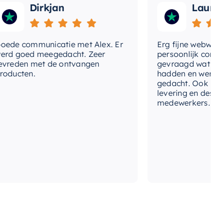
Dirkjan
Laura
eedtediameter-
5 cm
uchekop
ofddouche-montage
N.v.t.
 communicatie met Alex. Er
Erg fijne webwinkel
 goed meegedacht. Zeer
persoonlijk contact 
den met de ontvangen
gevraagd wat we no
cten.
hadden en werd me
gedacht. Ook in de pr
levering en deskund
medewerkers. Wij zij