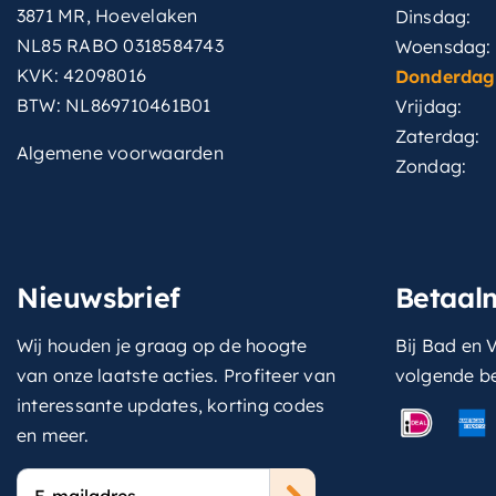
3871 MR, Hoevelaken
Dinsdag:
NL85 RABO 0318584743
Woensdag:
KVK: 42098016
Donderdag
BTW: NL869710461B01
Vrijdag:
Zaterdag:
Algemene voorwaarden
Zondag:
Nieuwsbrief
Betaal
Wij houden je graag op de hoogte
Bij Bad en V
van onze laatste acties. Profiteer van
volgende b
interessante updates, korting codes
en meer.
E-