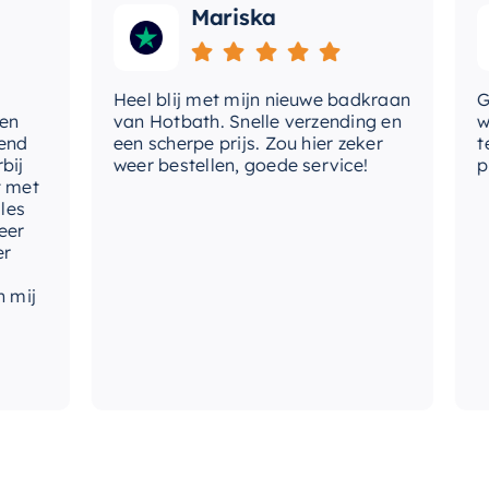
Mariska
br
do
ho
Heel blij met mijn nieuwe badkraan
Goede
van Hotbath. Snelle verzending en
werd
een scherpe prijs. Zou hier zeker
tevre
weer bestellen, goede service!
produ
t
j