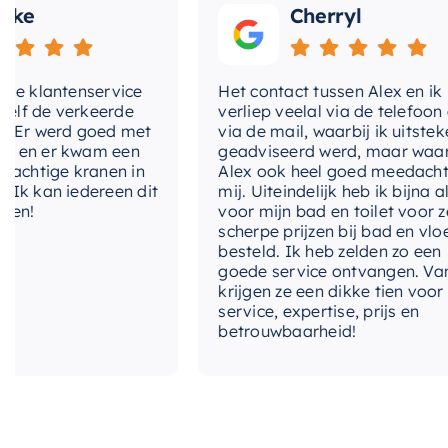
e
Cherryl
klantenservice
Het contact tussen Alex en ik
de verkeerde
verliep veelal via de telefoon en
r werd goed met
via de mail, waarbij ik uitstekend
n er kwam een
geadviseerd werd, maar waarbij
htige kranen in
Alex ook heel goed meedacht me
kan iedereen dit
mij. Uiteindelijk heb ik bijna alles
!
voor mijn bad en toilet voor zeer
scherpe prijzen bij bad en vloer
besteld. Ik heb zelden zo een
goede service ontvangen. Van mi
krijgen ze een dikke tien voor
service, expertise, prijs en
betrouwbaarheid!