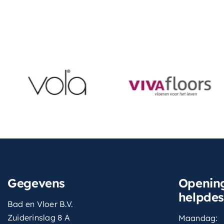
Gegevens
Opening
helpde
Bad en Vloer B.V.
Zuiderinslag 8 A
Maandag: