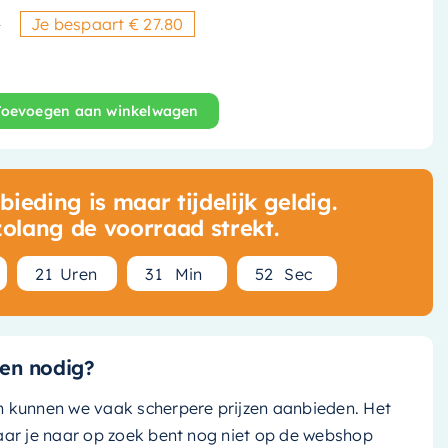
9
Je bespaart € 27.80
Oorspronkelijke prijs was: € 1
Huidige prijs is: € 134,55.
Toevoegen aan winkelwagen
t - Rond model - Mat zwart PED - 6804052 aantal
ieding is maar tijdelijk geldig.
zolang de voorraad strekt.
2
1
Uren
3
1
Min
5
1
Sec
en nodig?
n kunnen we vaak scherpere prijzen aanbieden. Het
aar je naar op zoek bent nog niet op de webshop