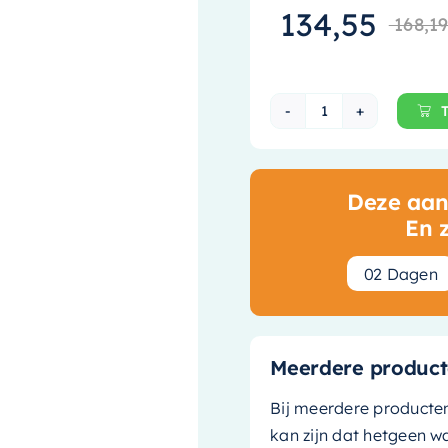
134,55
168,1
May Glijstangse
Deze aanb
En 
0
2
Dagen
Meerdere product
Bij meerdere producte
kan zijn dat hetgeen w