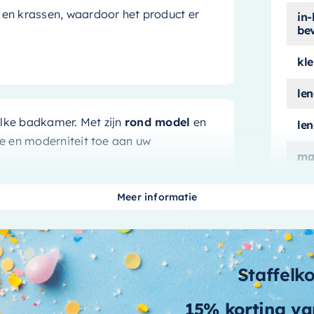
 en krassen, waardoor het product er
in-
be
kle
le
elke badkamer. Met zijn
rond model
en
le
ie en moderniteit toe aan uw
ma
ma
Meer informatie
me
t u erop vertrouwen dat deze glijstangset
me
rouwbare en duurzame badkamerproducten,
Staffelk
Het is gemaakt van hoogwaardige
me
 waardoor het product een lange
15% korting va