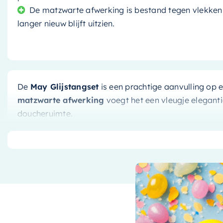
De matzwarte afwerking is bestand tegen vlekken
langer nieuw blijft uitzien.
De
May Glijstangset
is een prachtige aanvulling op 
matzwarte afwerking
voegt het een vleugje elegant
doucheruimte.
Kwaliteitsproduct van May
Als product van het gerenommeerde merk
May
, kun
van topkwaliteit is. May staat bekend om zijn bet
en deze glijstangset is daar geen uitzondering op. 
materialen die bestand zijn tegen dagelijks gebruik,
levensduur heeft.