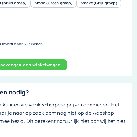
t (bruin groep)
Smag (Groen groep)
Smoke (Grijs groep)
n levertijd van 2-3 weken
Toevoegen aan winkelwagen
 - 149.5x29.5cm - solid surface - fire (rood) / talc (mat 
en nodig?
n kunnen we vaak scherpere prijzen aanbieden. Het
aar je naar op zoek bent nog niet op de webshop
k mee bezig. Dit betekent natuurlijk niet dat wij het niet