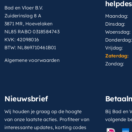
helpde
Bad en Vloer B.V.
Zuiderinslag 8 A
Maandag:
3871 MR, Hoevelaken
Dinsdag:
NL85 RABO 0318584743
Woensdag:
KVK: 42098016
Donderdag
BTW: NL869710461B01
Vrijdag:
Zaterdag:
Algemene voorwaarden
Zondag:
Nieuwsbrief
Betaal
Wij houden je graag op de hoogte
Bij Bad en V
van onze laatste acties. Profiteer van
volgende b
interessante updates, korting codes