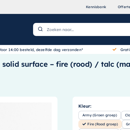
Kennisbank
Offert
Voor 14:00 besteld, dezelfde dag verzonden*
Grat
olid surface – fire (rood) / talc (m
Kleur:
Army (Groen groep)
Cl
Fire (Rood groep)
Gr