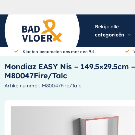
Skip to content
Bekijk alle
categorieën
Klanten beoordelen ons met een 9.4
Mondiaz EASY Nis – 149.5×29.5cm – s
M80047Fire/Talc
Artikelnummer:
M80047Fire/Talc