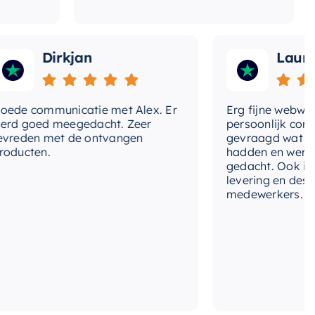
Dirkjan
Laura
 communicatie met Alex. Er
Erg fijne webwinkel,
goed meegedacht. Zeer
persoonlijk contact 
den met de ontvangen
gevraagd wat we nog
cten.
hadden en werd met
gedacht. Ook in de pr
levering en deskundi
medewerkers. Wij zij