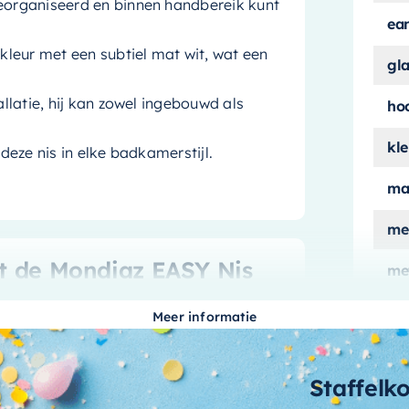
georganiseerd en binnen handbereik kunt
ea
leur met een subtiel mat wit, wat een
gl
stallatie, hij kan zowel ingebouwd als
ho
kle
 deze nis in elke badkamerstijl.
ma
me
 de Mondiaz EASY Nis
me
ver
Meer informatie
n functionaliteit en stijl. Deze nis,
mo
l, is ontworpen om uw
aa
erne uitstraling te geven.
Staffelk