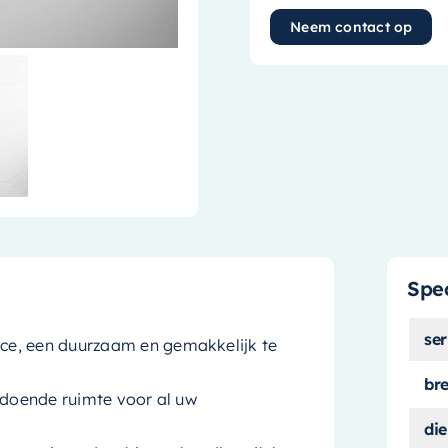
Neem contact op
Spec
ser
ce, een duurzaam en gemakkelijk te
br
ldoende ruimte voor al uw
die