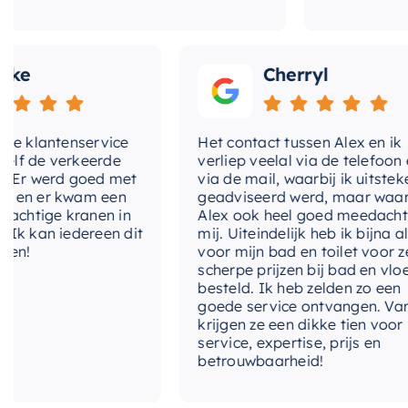
Cherryl
klantenservice
Het contact tussen Alex en ik
de verkeerde
verliep veelal via de telefoon en
 werd goed met
via de mail, waarbij ik uitstekend
 er kwam een
geadviseerd werd, maar waarbij
tige kranen in
Alex ook heel goed meedacht met
kan iedereen dit
mij. Uiteindelijk heb ik bijna alles
voor mijn bad en toilet voor zeer
scherpe prijzen bij bad en vloer
besteld. Ik heb zelden zo een
goede service ontvangen. Van mij
krijgen ze een dikke tien voor
service, expertise, prijs en
betrouwbaarheid!