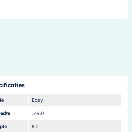
ificaties
ie
Easy
eedte
149.0
pte
8.0