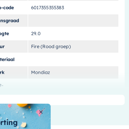
n-code
6017355355383
ansgraad
ogte
29.0
ur
Fire (Rood groep)
teriaal
rk
Mondiaz
t-
lichting
ntagewijze
ntal-vakken
3 vakken
orting