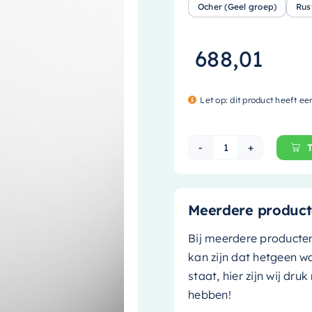
Ocher (Geel groep)
Rus
688,01
Let op: dit product heeft ee
Mondiaz EASY Nis
Meerdere product
Bij meerdere producte
kan zijn dat hetgeen w
staat, hier zijn wij dru
hebben!