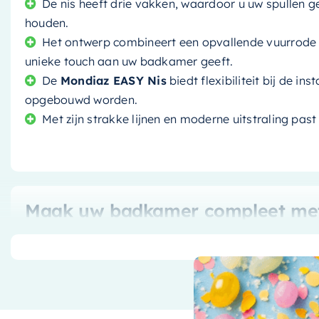
De nis heeft drie vakken, waardoor u uw spullen 
houden.
Het ontwerp combineert een opvallende vuurrode k
unieke touch aan uw badkamer geeft.
De
Mondiaz EASY Nis
biedt flexibiliteit bij de in
opgebouwd worden.
Met zijn strakke lijnen en moderne uitstraling past
Maak uw badkamer compleet met
De
Mondiaz EASY Nis
biedt een perfecte combinatie va
gemaakt van het innovatieve
Solid Surface
materiaa
badkamerervaring te verbeteren en uw ruimte een mod