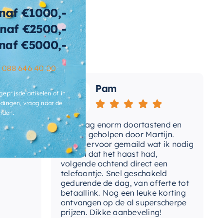
tegelbaar
naf €1000,-
rm
naf €2500,-
naf €5000,-
ibacterieel
Ja
ertijd
2-3 weken
–
088 646 40 00
Pam
geprijsde artikelen of in
dingen, vraag naar de
rden.
Vandaag enorm doortastend en
Adv
mdat
prettig geholpen door Martijn.
sup
Avond ervoor gemaild wat ik nodig
Gee
had en dat het haast had,
res
volgende ochtend direct een
Wan
telefoontje. Snel geschakeld
gaa
gedurende de dag, van offerte tot
betaallink. Nog een leuke korting
Top
ontvangen op de al superscherpe
prijzen. Dikke aanbeveling!