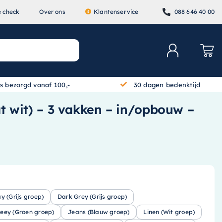
e check
Over ons
Klantenservice
088 646 40 00
is bezorgd vanaf 100,-
30 dagen bedenktijd
at wit) – 3 vakken – in/opbouw –
ay (Grijs groep)
Dark Grey (Grijs groep)
eey (Groen groep)
Jeans (Blauw groep)
Linen (Wit groep)