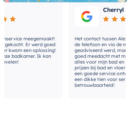
levertijd
2-3 weken
Als onderdeel van de
Mondiaz EASY Nis
Cherryl
collectie bent u verzekerd van een premium,
hoogwaardig product dat zowel qua stijl als
functionaliteit indruk maakt. Ervaar de kwaliteit
nservice meegemaakt!
Het contact tussen Alex en i
en het design van Mondiaz en transformeer uw
gekocht. Er werd goed
de telefoon en via de mail, 
badkamer in een oase van comfort en stijl.
 kwam een oplossing!
geadviseerd werd, maar waa
ze badkamer. Ik kan
goed meedacht met mij. Uite
velen!
alles voor mijn bad en toile
prijzen bij bad en vloer best
een goede service ontvangen
een dikke tien voor service, 
betrouwbaarheid!