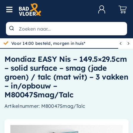
Skip to content
Toggle Navigation
Klantenservice
Wastafels


Voor 14:00 besteld, morgen in huis*
Toiletten
Mondiaz EASY Nis – 149.5×29.5cm
Spiegels
– solid surface – smag (jade
Kranen
groen) / talc (mat wit) – 3 vakken
– in/opbouw –
Douche
M80047Smag/Talc
Badkamermeubels
Artikelnummer:
M80047Smag/Talc
Baden
Radiatoren