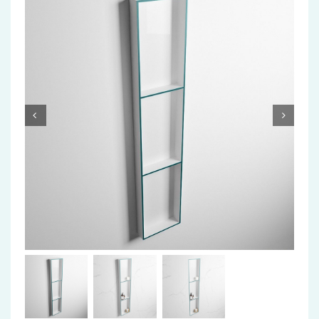
Accessoires
Installatiemateriaal
Klimaatbeheersing
PVC
Tegels