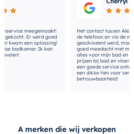
Cherryl
praktische en ruimtebesparende oplossing is.
Met de
Mondiaz EASY Nis
kunt u genieten van
een georganiseerde, opgeruimde badkamer
nservice meegemaakt!
Het contact tussen Alex en i
gekocht. Er werd goed
de telefoon en via de mail, 
zonder in te boeten aan stijl of kwaliteit.
 kwam een oplossing!
geadviseerd werd, maar waa
ze badkamer. Ik kan
goed meedacht met mij. Uite
velen!
alles voor mijn bad en toile
prijzen bij bad en vloer best
een goede service ontvangen
een dikke tien voor service, 
betrouwbaarheid!
A merken die wij verkopen