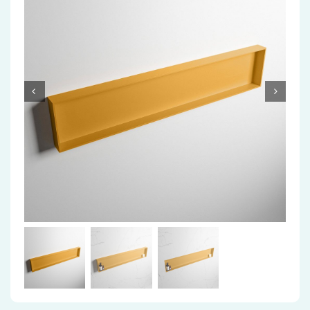
Accessoires
Installatiemateriaal
Klimaatbeheersing
PVC
Tegels