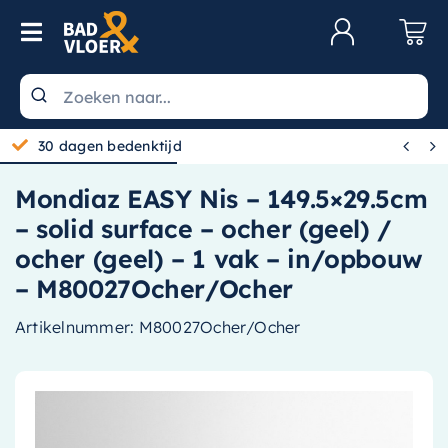
Skip to content
Toggle Navigation
Klantenservice
Wastafels


30 dagen bedenktijd
Toiletten
Mondiaz EASY Nis – 149.5×29.5cm
Spiegels
– solid surface – ocher (geel) /
Kranen
ocher (geel) – 1 vak – in/opbouw
– M80027Ocher/Ocher
Douche
Artikelnummer:
M80027Ocher/Ocher
Badkamermeubels
Baden
Radiatoren