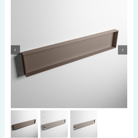
Accessoires
Installatiemateriaal
Klimaatbeheersing
PVC
Tegels