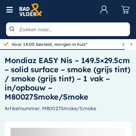
Skip to content
Toggle Navigation
Klantenservice
Wastafels


Gratis bezorgd vanaf 100,-
Toiletten
Mondiaz EASY Nis – 149.5×29.5cm
Spiegels
– solid surface – smoke (grijs tint)
Kranen
/ smoke (grijs tint) – 1 vak –
in/opbouw –
Douche
M80027Smoke/Smoke
Badkamermeubels
Artikelnummer:
M80027Smoke/Smoke
Baden
Radiatoren