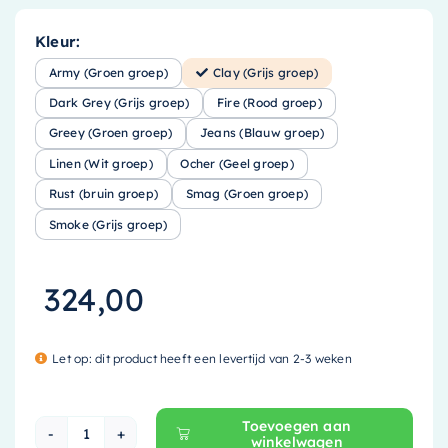
Kleur:
Army (Groen groep)
Clay (Grijs groep)
Dark Grey (Grijs groep)
Fire (Rood groep)
Greey (Groen groep)
Jeans (Blauw groep)
Linen (Wit groep)
Ocher (Geel groep)
Rust (bruin groep)
Smag (Groen groep)
Smoke (Grijs groep)
324,00
Let op: dit product heeft een levertijd van 2-3 weken
Toevoegen aan
winkelwagen
Mondiaz EASY Nis - 29.5x29.5cm - solid surface 