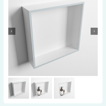
Accessoires
Installatiemateriaal
Klimaatbeheersing
PVC
Tegels