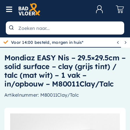
Skip to content
Toggle Navigation
Klantenservice
Wastafels


Gratis bezorgd vanaf 100,-
Toiletten
Mondiaz EASY Nis – 29.5×29.5cm –
Spiegels
solid surface – clay (grijs tint) /
Kranen
talc (mat wit) – 1 vak –
in/opbouw – M80011Clay/Talc
Douche
Artikelnummer:
M80011Clay/Talc
Badkamermeubels
Baden
Radiatoren