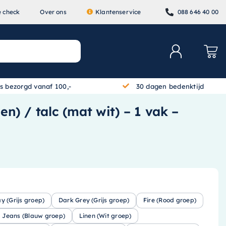
e check
Over ons
Klantenservice
088 646 40 00
is bezorgd vanaf 100,-
30 dagen bedenktijd
en) / talc (mat wit) – 1 vak –
ay (Grijs groep)
Dark Grey (Grijs groep)
Fire (Rood groep)
Jeans (Blauw groep)
Linen (Wit groep)