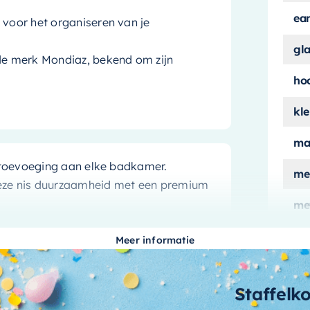
ea
 voor het organiseren van je
gl
e merk Mondiaz, bekend om zijn
ho
kle
ma
le toevoeging aan elke badkamer.
me
eze nis duurzaamheid met een premium
me
ver
riaal
Meer informatie
mo
n
en
matwit
geeft een frisse en moderne
aa
Staffelk
urface materiaal niet alleen prachtig om