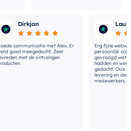
Dirkjan
Laura
 communicatie met Alex. Er
Erg fijne webwinkel,
goed meegedacht. Zeer
persoonlijk contact 
den met de ontvangen
gevraagd wat we nog
cten.
hadden en werd met
gedacht. Ook in de pr
levering en deskund
medewerkers. Wij zij