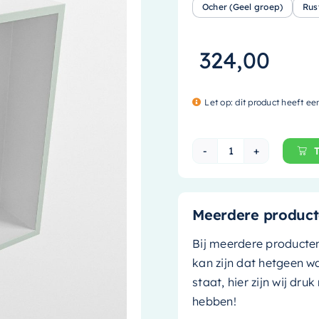
Ocher (Geel groep)
Rus
324,00
Let op: dit product heeft ee
Mondiaz EASY Nis
Meerdere product
Bij meerdere producte
kan zijn dat hetgeen w
staat, hier zijn wij dru
hebben!