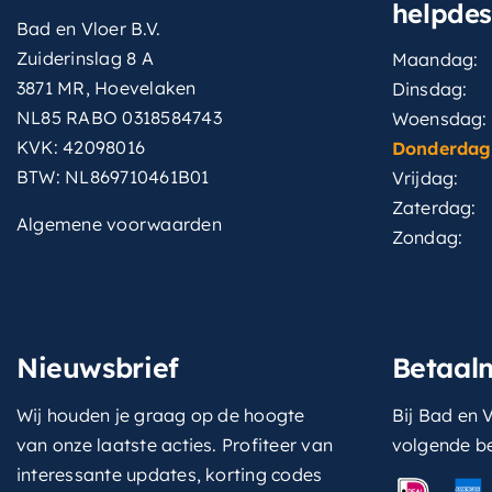
helpde
Bad en Vloer B.V.
Zuiderinslag 8 A
Maandag:
3871 MR, Hoevelaken
Dinsdag:
NL85 RABO 0318584743
Woensdag:
KVK: 42098016
Donderdag
BTW: NL869710461B01
Vrijdag:
Zaterdag:
Algemene voorwaarden
Zondag:
Nieuwsbrief
Betaal
Wij houden je graag op de hoogte
Bij Bad en V
van onze laatste acties. Profiteer van
volgende b
interessante updates, korting codes