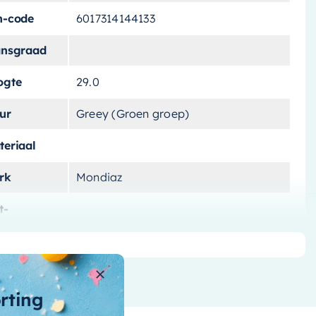
n-code
6017314144133
ansgraad
ogte
29.0
ur
Greey (Groen groep)
teriaal
rk
Mondiaz
t-
lichting
ntagewijze
ntal-vakken
1 vak
orting