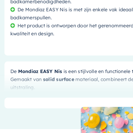
badkamerbenodigdheden.
De Mondiaz EASY Nis is met zijn enkele vak ideaal
badkamerspullen.
Het product is ontworpen door het gerenommeerd
kwaliteit en design.
De
Mondiaz EASY Nis
is een stijlvolle en functione
Gemaakt van
solid surface
materiaal, combineert d
uitstraling.
Elegant Design & Duurzaam Mate
De elegante kleurencombinatie van
licht pastelgroe
uitstraling aan je badkamer. Bovendien is het solid s