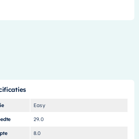
ificaties
ie
Easy
eedte
29.0
pte
8.0