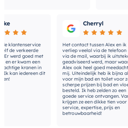
Cherryl
klantenservice
Het contact tussen Alex en ik
de verkeerde
verliep veelal via de telefoon en
 werd goed met
via de mail, waarbij ik uitstekend
 er kwam een
geadviseerd werd, maar waarbij
tige kranen in
Alex ook heel goed meedacht met
kan iedereen dit
mij. Uiteindelijk heb ik bijna alles
voor mijn bad en toilet voor zeer
scherpe prijzen bij bad en vloer
besteld. Ik heb zelden zo een
goede service ontvangen. Van mij
krijgen ze een dikke tien voor
service, expertise, prijs en
betrouwbaarheid!