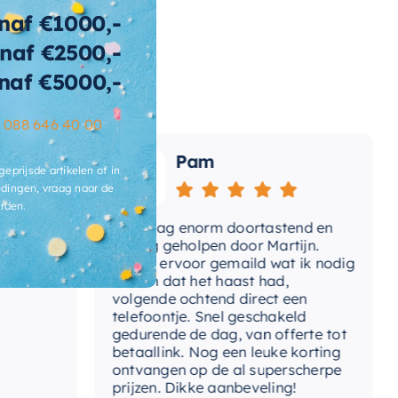
tegelbaar
naf €1000,-
rm
naf €2500,-
naf €5000,-
ibacterieel
Ja
ertijd
2-3 weken
–
088 646 40 00
Pam
geprijsde artikelen of in
dingen, vraag naar de
rden.
Vandaag enorm doortastend en
Ad
mdat
prettig geholpen door Martijn.
sup
Avond ervoor gemaild wat ik nodig
Gee
had en dat het haast had,
res
volgende ochtend direct een
Wan
telefoontje. Snel geschakeld
gaa
gedurende de dag, van offerte tot
betaallink. Nog een leuke korting
Top
ontvangen op de al superscherpe
prijzen. Dikke aanbeveling!