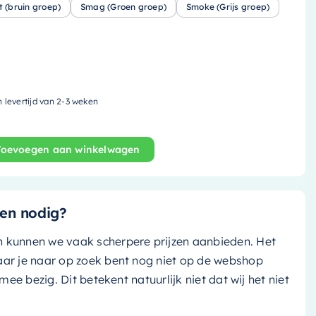
t (bruin groep)
Smag (Groen groep)
Smoke (Grijs groep)
n levertijd van 2-3 weken
Toevoegen aan winkelwagen
 - 29.5x29.5cm - solid surface - greey (licht pastel groen
en nodig?
n kunnen we vaak scherpere prijzen aanbieden. Het
aar je naar op zoek bent nog niet op de webshop
k mee bezig. Dit betekent natuurlijk niet dat wij het niet