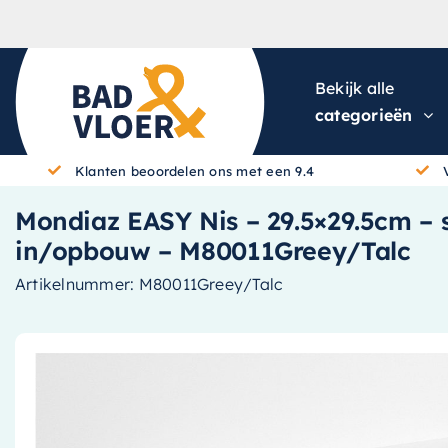
Skip to content
Bekijk alle
categorieën
Klanten beoordelen ons met een 9.4
Mondiaz EASY Nis – 29.5×29.5cm – so
in/opbouw – M80011Greey/Talc
Artikelnummer:
M80011Greey/Talc