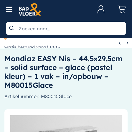
Skip to content
Toggle Navigation
Klantenservice
Wastafels


Gratis bezorgd vanaf 100,-
Toiletten
Mondiaz EASY Nis – 44.5×29.5cm
Spiegels
– solid surface – glace (pastel
Kranen
kleur) – 1 vak – in/opbouw –
M80015Glace
Douche
Artikelnummer:
M80015Glace
Badkamermeubels
Baden
Radiatoren