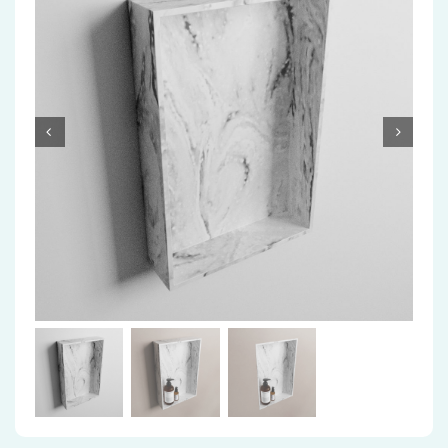
Accessoires
Installatiemateriaal
Klimaatbeheersing
PVC
Tegels